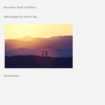
Een nieuwe klank zal klinken,
aankondigend een nieuwe dag….
(M)cirkelpunt