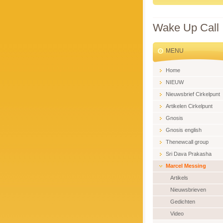
Wake Up Call
MENU
Home
NIEUW
Nieuwsbrief Cirkelpunt
Artikelen Cirkelpunt
Gnosis
Gnosis english
Thenewcall group
Sri Dava Prakasha
Marcel Messing
Artikels
Nieuwsbrieven
Gedichten
Video