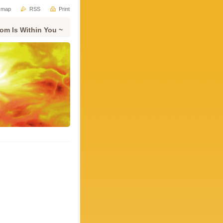
e map
RSS
Print
om Is Within You ~