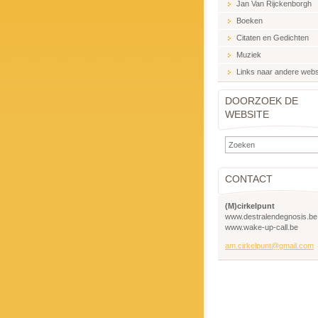
Jan Van Rijckenborgh
Boeken
Citaten en Gedichten
Muziek
Links naar andere webs
DOORZOEK DE
WEBSITE
CONTACT
(M)cirkelpunt
www.destralendegnosis.be
www.wake-up-call.be
am.cirkelpunt@gmail.com