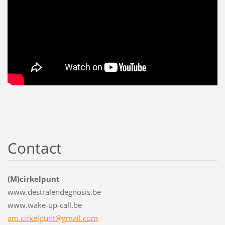
Contact
(M)cirkelpunt
www.destralendegnosis.be
www.wake-up-call.be
am.cirkelpunt@gmail.com