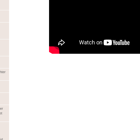
hter
er
et
id