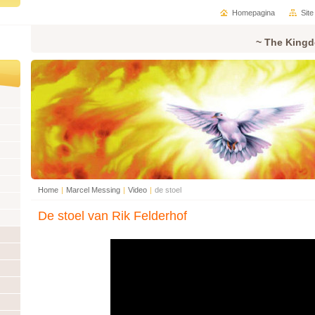
Homepagina
Sit
~ The Kingd
Home
|
Marcel Messing
|
Video
|
de stoel
De stoel van Rik Felderhof