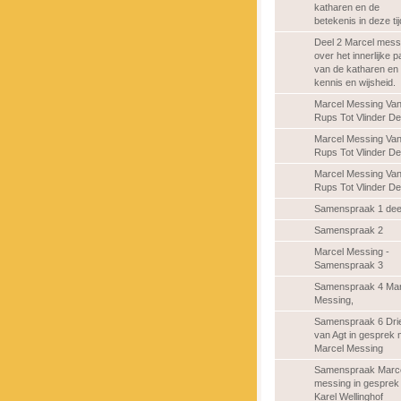
katharen en de
betekenis in deze tij
Deel 2 Marcel mess
over het innerlijke p
van de katharen en
kennis en wijsheid.
Marcel Messing Va
Rups Tot Vlinder De
Marcel Messing Va
Rups Tot Vlinder De
Marcel Messing Va
Rups Tot Vlinder De
Samenspraak 1 dee
Samenspraak 2
Marcel Messing -
Samenspraak 3
Samenspraak 4 Mar
Messing,
Samenspraak 6 Dri
van Agt in gesprek 
Marcel Messing
Samenspraak Marc
messing in gesprek
Karel Wellinghof