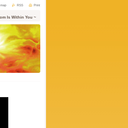
e map
RSS
Print
om Is Within You ~