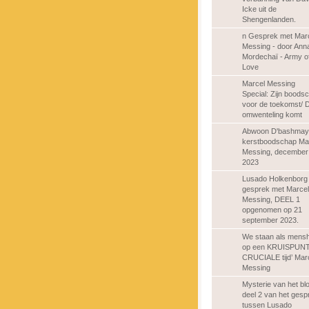
Icke uit de
Shengenlanden.
n Gesprek met Mar
Messing - door Ann
Mordechaï - Army o
Love
Marcel Messing
Special: Zijn boods
voor de toekomst/ 
omwenteling komt
Abwoon D'bashmay
kerstboodschap Ma
Messing, december
2023
Lusado Holkenborg 
gesprek met Marcel
Messing, DEEL 1
opgenomen op 21
september 2023.
We staan als mensh
op een KRUISPUNT’
CRUCIALE tijd’ Mar
Messing
Mysterie van het bl
deel 2 van het gesp
tussen Lusado