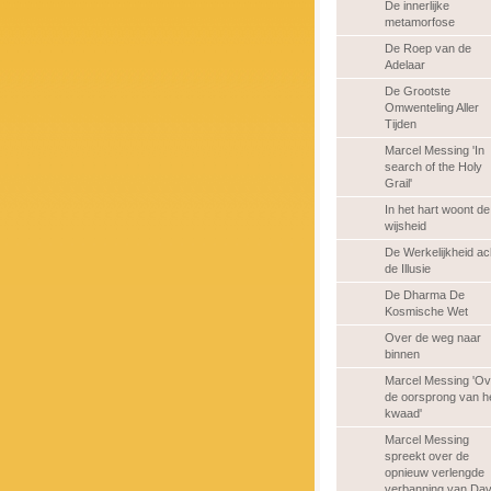
De innerlijke
metamorfose
De Roep van de
Adelaar
De Grootste
Omwenteling Aller
Tijden
Marcel Messing 'In
search of the Holy
Grail'
In het hart woont de
wijsheid
De Werkelijkheid ac
de Illusie
De Dharma De
Kosmische Wet
Over de weg naar
binnen
Marcel Messing 'Ov
de oorsprong van h
kwaad'
Marcel Messing
spreekt over de
opnieuw verlengde
verbanning van Dav