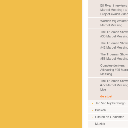
Bill Ryan interviews
Marcel Messing : a
Project Avalon vide
Worden Wij Wakker
Marcel Messing
The Trueman Show
#30 Marcel Messin
The Trueman Show
#42 Marcel Messin
The Trueman Show
#58 Marcel Messin
Compleetdenkers
Aflevering #25 Marc
Messing
The Trueman Show
#72 Marcel Messin
Live
de stoel
Jan Van Rijckenborgh
Boeken
Citaten en Gedichten
Muziek