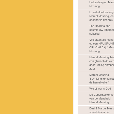
Holkenborg en Marc
Messing
Lusado Holkenborg
Marcel Messing, ee
openhartig gesprek
The Dharma, the
cosmic law, Englisc
subtitled
‘We staan als mens
op een KRUISPUNT’
CRUCIALE tijd’ Mar
Messing
Marcel Messing 'Me
een glimlach de wer
door', lezing oktobe
2018
Marcel Messing
'Bevrijding komt niet 
de hemel vallen'
Wie of wat is God
De Cyborgtoekoms
van de Mensheid
Marcel Messing
Deel 1 Marcel Mess
spreekt over de