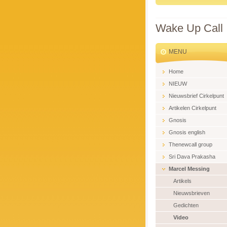
Wake Up Call
MENU
Home
NIEUW
Nieuwsbrief Cirkelpunt
Artikelen Cirkelpunt
Gnosis
Gnosis english
Thenewcall group
Sri Dava Prakasha
Marcel Messing
Artikels
Nieuwsbrieven
Gedichten
Video