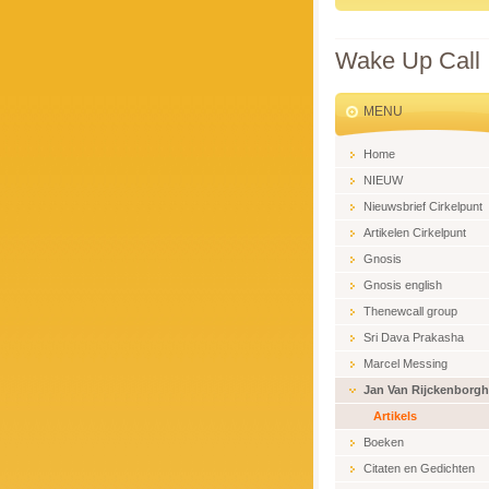
Wake Up Call
MENU
Home
NIEUW
Nieuwsbrief Cirkelpunt
Artikelen Cirkelpunt
Gnosis
Gnosis english
Thenewcall group
Sri Dava Prakasha
Marcel Messing
Jan Van Rijckenborgh
Artikels
Boeken
Citaten en Gedichten