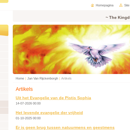
Homepagina
Sit
~ The Kingd
Home
|
Jan Van Rijckenborgh
|
Artikels
Artikels
Uit het Evangelie van de Pistis Sophia
14-07-2026 00:00
Het levende evangelie der vrijheid
01-10-2025 00:00
Er is geen brug tussen natuurmens en geestmens