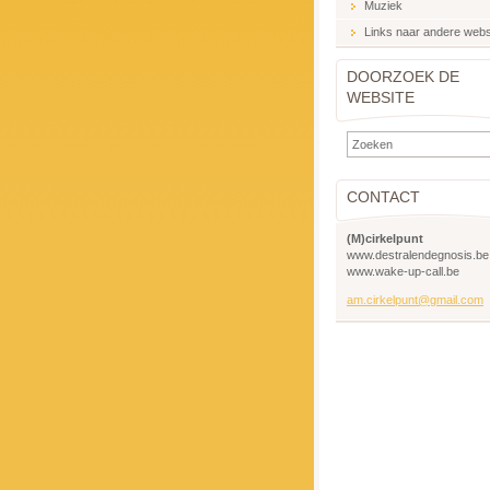
Muziek
Links naar andere webs
DOORZOEK DE
WEBSITE
CONTACT
(M)cirkelpunt
www.destralendegnosis.be
www.wake-up-call.be
am.cirkelpunt@gmail.com