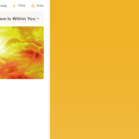
e map
RSS
Print
om Is Within You ~