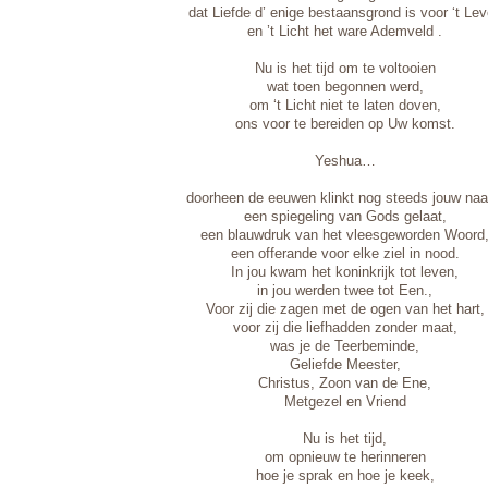
dat Liefde d’ enige bestaansgrond is voor ‘t Le
en ’t Licht het ware Ademveld .
Nu is het tijd om te voltooien
wat toen begonnen werd,
om ‘t Licht niet te laten doven,
ons voor te bereiden op Uw komst.
Yeshua…
doorheen de eeuwen klinkt nog steeds jouw na
een spiegeling van Gods gelaat,
een blauwdruk van het vleesgeworden Woord
een offerande voor elke ziel in nood.
In jou kwam het koninkrijk tot leven,
in jou werden twee tot Een.,
Voor zij die zagen met de ogen van het hart,
voor zij die liefhadden zonder maat,
was je de Teerbeminde,
Geliefde Meester,
Christus, Zoon van de Ene,
Metgezel en Vriend
Nu is het tijd,
om opnieuw te herinneren
hoe je sprak en hoe je keek,