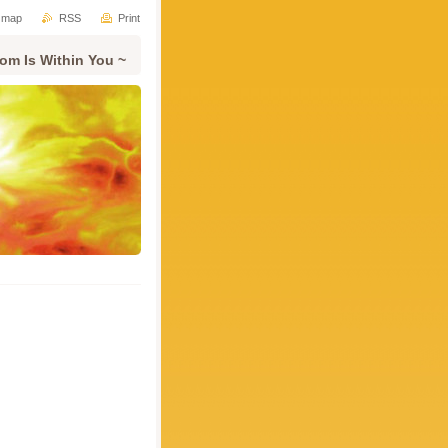
e map
RSS
Print
om Is Within You ~