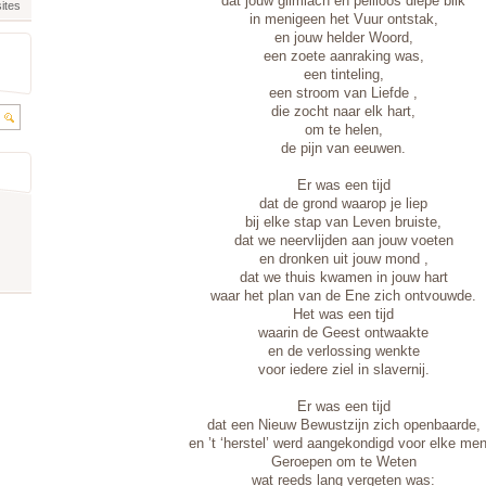
dat jouw glimlach en peilloos diepe blik
ites
in menigeen het Vuur ontstak,
en jouw helder Woord,
een zoete aanraking was,
een tinteling,
een stroom van Liefde ,
die zocht naar elk hart,
om te helen,
de pijn van eeuwen.
Er was een tijd
dat de grond waarop je liep
bij elke stap van Leven bruiste,
dat we neervlijden aan jouw voeten
en dronken uit jouw mond ,
dat we thuis kwamen in jouw hart
waar het plan van de Ene zich ontvouwde.
Het was een tijd
waarin de Geest ontwaakte
en de verlossing wenkte
voor iedere ziel in slavernij.
Er was een tijd
dat een Nieuw Bewustzijn zich openbaarde,
en ’t ‘herstel’ werd aangekondigd voor elke men
Geroepen om te Weten
wat reeds lang vergeten was: