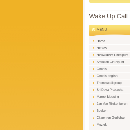
Wake Up Call
MENU
Home
NIEUW
Nieuwsbrief Cirkelpunt
Artikelen Cirkelpunt
Gnosis
Gnosis english
Thenewcall group
Sri Dava Prakasha
Marcel Messing
Jan Van Rijckenborgh
Boeken
Citaten en Gedichten
Muziek