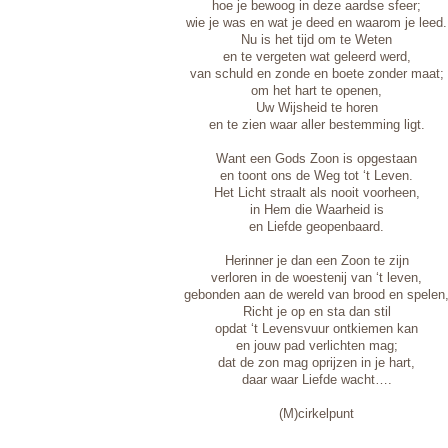
hoe je bewoog in deze aardse sfeer;
wie je was en wat je deed en waarom je leed.
Nu is het tijd om te Weten
en te vergeten wat geleerd werd,
van schuld en zonde en boete zonder maat;
om het hart te openen,
Uw Wijsheid te horen
en te zien waar aller bestemming ligt.
Want een Gods Zoon is opgestaan
en toont ons de Weg tot ‘t Leven.
Het Licht straalt als nooit voorheen,
in Hem die Waarheid is
en Liefde geopenbaard.
Herinner je dan een Zoon te zijn
verloren in de woestenij van ‘t leven,
gebonden aan de wereld van brood en spelen
Richt je op en sta dan stil
opdat ‘t Levensvuur ontkiemen kan
en jouw pad verlichten mag;
dat de zon mag oprijzen in je hart,
daar waar Liefde wacht….
(M)cirkelpunt