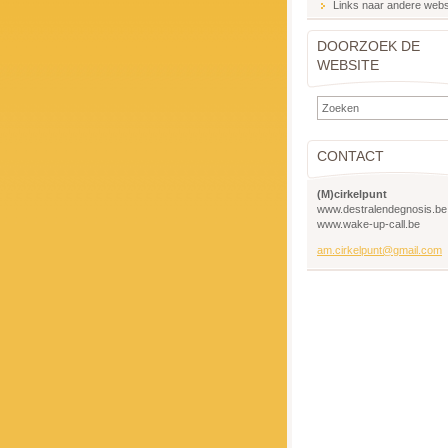
Links naar andere webs
DOORZOEK DE
WEBSITE
CONTACT
(M)cirkelpunt
www.destralendegnosis.be
www.wake-up-call.be
am.cirkelpunt@gmail.com