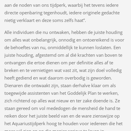
aan de noden van ons tijdperk, waarbij het tevens iedere
directe openbaring tegenhoudt, iedere originele gedachte
nietig verklaart en deze soms zelfs haat”.
Alle individuen die nu ontwaken, hebben de juiste houding
om alles wat onbelangrijk, onnodig en ontoereikend is voor
de behoeftes van nu, onmiddellijk te kunnen loslaten. Een
juiste houding, afgestemd om al dié krachten van boven te
ontvangen die ertoe dienen om per definitie alles af te
breken en te vernietigen wat vast zit, wat zijn doel volledig
heeft gediend en wat daarom overbodig is geworden.
Dienaren die ontwaakt zijn, staan derhalve klaar om als
toegewijde assistenten van het Goddelijk Plan te werken,
zich richtend op alles wat nieuw en ter zake doende is. Ze
staan gereed om vol mededogen de mensheid de hand te
reiken door het juiste beeld van en de ware zienswijze op
het Aquariustijdperk hoog te houden voor iedereen die het
maar wil zien en op die manier serieus te leven in