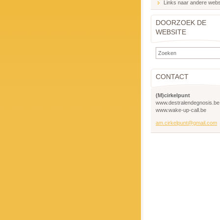
Links naar andere webs
DOORZOEK DE
WEBSITE
CONTACT
(M)cirkelpunt
www.destralendegnosis.be
www.wake-up-call.be
am.cirkelpunt@gmail.com