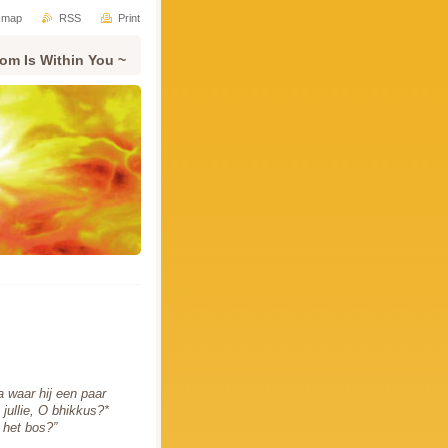
e map
RSS
Print
om Is Within You ~
 waar hij een paar
jullie, O bhikkus?*
 het bos?”