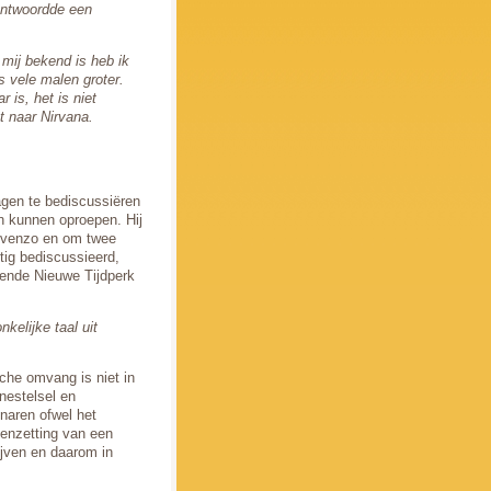
 antwoordde een
 mij bekend is heb ik
is vele malen groter.
 is, het is niet
et naar Nirvana.
gen te bediscussiëren
n kunnen oproepen. Hij
Evenzo en om twee
tig bediscussieerd,
ende Nieuwe Tijdperk
nkelijke taal uit
sche omvang is niet in
nnestelsel en
enaren ofwel het
eenzetting van een
jven en daarom in