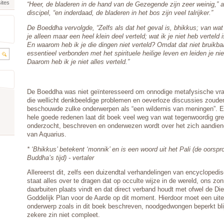
ites
“Heer, de bladeren in de hand van de Gezegende zijn zeer weinig,”
discipel, “en inderdaad, de bladeren in het bos zijn veel talrijker.”
De Boeddha vervolgde, “Zelfs als dat het geval is, bhikkus; van wat
je alleen maar een heel klein deel verteld; wat ik je niet heb verteld 
En waarom heb ik je die dingen niet verteld? Omdat dat niet bruikbaar
essentieel verbonden met het spirituele heilige leven en leiden je ni
Daarom heb ik je niet alles verteld.”
De Boeddha was niet geïnteresseerd om onnodige metafysische vra
die wellicht denkbeeldige problemen en oeverloze discussies zoude
beschouwde zulke onderwerpen als “een wildernis van meningen”. 
hele goede redenen laat dit boek veel weg van wat tegenwoordig gre
onderzocht, beschreven en onderwezen wordt over het zich aandien
van Aquarius.
* ‘Bhikkus’ betekent ‘monnik’ en is een woord uit het Pali (de oorspro
Buddha’s tijd) - vertaler
Allereerst dit, zelfs een duizendtal verhandelingen van encyclopedi
staat alles over te dragen dat op occulte wijze in de wereld, ons zo
daarbuiten plaats vindt en dat direct verband houdt met ofwel de Di
Goddelijk Plan voor de Aarde op dit moment. Hierdoor moet een uit
onderwerp zoals in dit boek beschreven, noodgedwongen beperkt bli
zekere zin niet compleet.