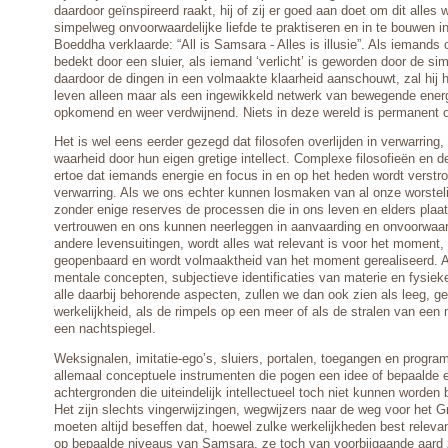
daardoor geïnspireerd raakt, hij of zij er goed aan doet om dit alles
simpelweg onvoorwaardelijke liefde te praktiseren en in te bouwen i
Boeddha verklaarde: “All is Samsara - Alles is illusie”. Als iemands 
bedekt door een sluier, als iemand ‘verlicht’ is geworden door de si
daardoor de dingen in een volmaakte klaarheid aanschouwt, zal hij
leven alleen maar als een ingewikkeld netwerk van bewegende energ
opkomend en weer verdwijnend. Niets in deze wereld is permanent o
Het is wel eens eerder gezegd dat filosofen overlijden in verwarring
waarheid door hun eigen gretige intellect. Complexe filosofieën en 
ertoe dat iemands energie en focus in en op het heden wordt verstroo
verwarring. Als we ons echter kunnen losmaken van al onze worste
zonder enige reserves de processen die in ons leven en elders plaat
vertrouwen en ons kunnen neerleggen in aanvaarding en onvoorwaard
andere levensuitingen, wordt alles wat relevant is voor het moment,
geopenbaard en wordt volmaaktheid van het moment gerealiseerd. A
mentale concepten, subjectieve identificaties van materie en fysiek
alle daarbij behorende aspecten, zullen we dan ook zien als leeg, 
werkelijkheid, als de rimpels op een meer of als de stralen van een
een nachtspiegel.
Weksignalen, imitatie-ego’s, sluiers, portalen, toegangen en program
allemaal conceptuele instrumenten die pogen een idee of bepaalde 
achtergronden die uiteindelijk intellectueel toch niet kunnen worden 
Het zijn slechts vingerwijzingen, wegwijzers naar de weg voor het 
moeten altijd beseffen dat, hoewel zulke werkelijkheden best releva
op bepaalde niveaus van Samsara, ze toch van voorbijgaande aard z