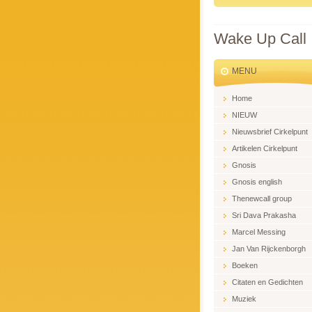
Wake Up Call
MENU
Home
NIEUW
Nieuwsbrief Cirkelpunt
Artikelen Cirkelpunt
Gnosis
Gnosis english
Thenewcall group
Sri Dava Prakasha
Marcel Messing
Jan Van Rijckenborgh
Boeken
Citaten en Gedichten
Muziek