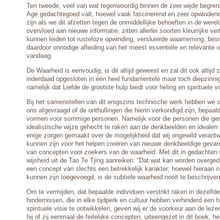
Ten tweede, veel van wat tegenwoordig binnen de zeer wijde begre
Age gedachtegoed valt, hoewel vaak fascinerend en zeer opwindend, 
zijn als we dit afzetten tegen de onmiddellijke behoeften in de were
overvloed aan nieuwe informatie, zitten allerlei soorten kleurrijke v
kunnen leiden tot rusteloze opwinding, versluierde waarneming, besm
daardoor onnodige afleiding van het meest essentiële en relevante 
vandaag.
De Waarheid is eenvoudig, is dit altijd geweest en zal dit ook altijd z
inderdaad opgesloten in één heel fundamentele maar toch diepzinnig
namelijk dat Liefde de grootste hulp biedt voor heling en spirituele v
Bij het samenstellen van dit enigszins technische werk hebben we 
ons afgevraagd of de onthullingen die hierin verkondigd zijn, bepaal
vormen voor sommige personen. Namelijk voor die personen die gen
idealistische wijze gehecht te raken aan de denkbeelden en idealen
enige zorgen gemaakt over de mogelijkheid dat wij ongewild verantw
kunnen zijn voor het helpen creëren van nieuwe denkbeeldige geva
van concepten voor zoekers van de waarheid. Met dit in gedachten w
wijsheid uit de Tao Te Tjing aanreiken: “Dat wat kan worden overge
een concept van slechts een betrekkelijk karakter; hoewel hieraan
kunnen zijn toegevoegd, is de subtiele waarheid nooit te beschrijven
Om te vermijden, dat bepaalde individuen verstrikt raken in dezelfde
hindernissen, die in elke tijdperk en cultuur hebben verhinderd een 
spirituele visie te ontwikkelen, geven wij er de voorkeur aan de lezer
hij of zij eenmaal de feitelijke concepten, uiteengezet in dit boek, h