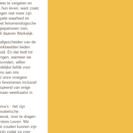
 weer te vergeten en
n hun leven, want zoals
ogen niet meer zijn
mpele waarheid en
 het fenomenologische
iepatronen zien,
f daarom Werkelijk.
, afgescheiden van de
denkbeelden leiden
id. En dat leidt tot
lingen, wanneer we
svinden, willen
elijke liefde voor
 nu aan ons
l onze vroegere
e fenomenen inclusief
gespeend van enige
 maan weerkaatst in
ma’s - het zijn
esoterische
bevat, over te dragen.
Grotere Leven. We
nt zouden kunnen zijn
ijn zodat ze voor