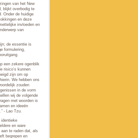
nzingen van het New
blijkt overbodig te
ld. Onder de huidige
erlokkingen en deze
ettelijke invloeden en
onderwerp van
ijn; de essentie is
e formulering,
ooruitgang.
op een zekere ogenblik
de risico’s kunnen
eigd zijn om op
 hierin. We hebben ons
oordelijk zouden
ngenissen in de vorm
illen wij de volgende
dragen met woorden is
 namen en ideeën
.” - Lao Tzu.
 identieke
heldere en ware
 aan te raden dat, als
eeft begrepen en