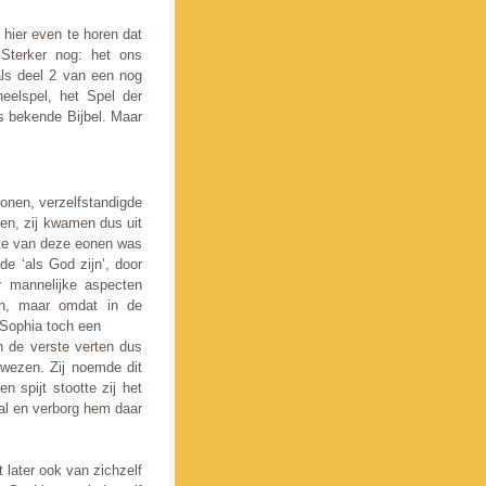
 hier even te horen dat
 Sterker nog: het ons
ls deel 2 van een nog
eelspel, het Spel der
ns bekende Bijbel. Maar
eonen, verzelfstandigde
en, zij kwamen dus uit
tste van deze eonen was
de ‘als God zijn’, door
r mannelijke aspecten
an, maar omdat in de
t Sophia toch een
n de verste verten dus
wezen. Zij noemde dit
 spijt stootte zij het
al en verborg hem daar
t later ook van zichzelf