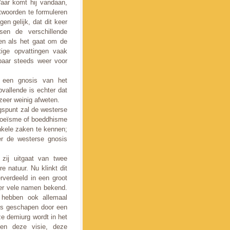
aar komt hij vandaan,
twoorden te formuleren
en gelijk, dat dit keer
sen de verschillende
en als het gaat om de
tige opvattingen vaak
baar steeds weer voor
s een gnosis van het
vallende is echter dat
zeer weinig afweten.
gspunt zal de westerse
ndoeïsme of boeddhisme
nkele zaken te kennen;
er de westerse gnosis
 zij uitgaat van twee
e natuur. Nu klinkt dit
rverdeeld in een groot
nder vele namen bekend.
 hebben ook allemaal
ens geschapen door een
e demiurg wordt in het
en deze visie, deze