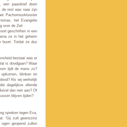
, een paasbrief doen
 de rest was naar zijn
het Pachomiusklooster
Thomas, het Evangelie
 over de Ziel.
ort geschriften in een
aarna ze in het geheim
 buurt. Totdat ze dus
ensheid bestaat was er
 Wat is doodgaan? Waar
rom lijdt de mens zo?
g opkomen, blinken en
ood? Als wij werkelijk
ie dagelijkse ellende
ivel dan niet aan? Of
ussen blijven lijden?
ang spreken tegen Eva,
: ‘Gij zult geenszins
w ogen geopend zullen