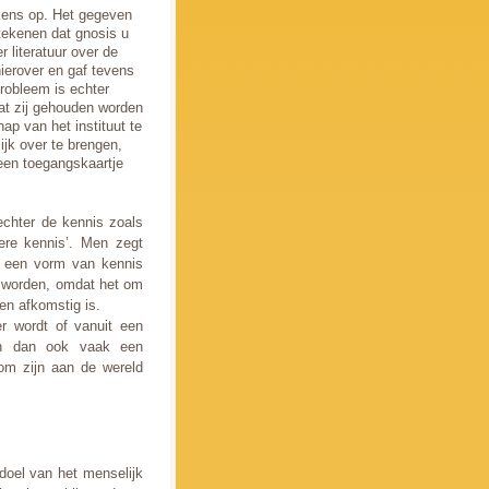
ekens op. Het gegeven
tekenen dat gnosis u
 literatuur over de
ierover en gaf tevens
probleem is echter
dat zij gehouden worden
ap van het instituut te
ijk over te brengen,
een toegangskaartje
echter de kennis zoals
re kennis’. Men zegt
al een vorm van kennis
an worden, omdat het om
en afkomstig is.
r wordt of vanuit een
ich dan ook vaak een
 om zijn aan de wereld
doel van het menselijk