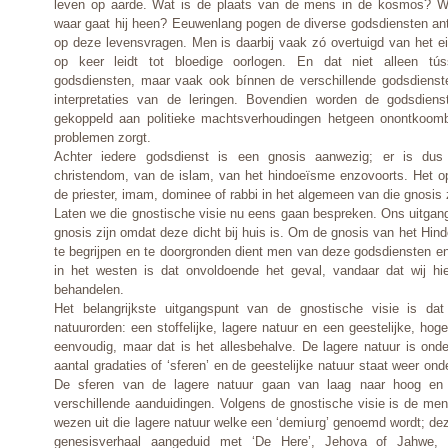
leven op aarde. Wat is de plaats van de mens in de kosmos? W
waar gaat hij heen? Eeuwenlang pogen de diverse godsdiensten an
op deze levensvragen. Men is daarbij vaak zó overtuigd van het eig
op keer leidt tot bloedige oorlogen. En dat niet alleen tús
godsdiensten, maar vaak ook bínnen de verschillende godsdienst
interpretaties van de leringen. Bovendien worden de godsdiens
gekoppeld aan politieke machtsverhoudingen hetgeen onontkoom
problemen zorgt.
Achter iedere godsdienst is een gnosis aanwezig; er is du
christendom, van de islam, van het hindoeïsme enzovoorts. Het op
de priester, imam, dominee of rabbi in het algemeen van die gnosis 
Laten we die gnostische visie nu eens gaan bespreken. Ons uitgan
gnosis zijn omdat deze dicht bij huis is. Om de gnosis van het Hi
te begrijpen en te doorgronden dient men van deze godsdiensten e
in het westen is dat onvoldoende het geval, vandaar dat wij hi
behandelen.
Het belangrijkste uitgangspunt van de gnostische visie is dat
natuurorden: een stoffelijke, lagere natuur en een geestelijke, hoger
eenvoudig, maar dat is het allesbehalve. De lagere natuur is onde
aantal gradaties of ‘sferen’ en de geestelijke natuur staat weer o
De sferen van de lagere natuur gaan van laag naar hoog en
verschillende aanduidingen. Volgens de gnostische visie is de m
wezen uit die lagere natuur welke een ‘demiurg’ genoemd wordt; dez
genesisverhaal aangeduid met ‘De Here’, Jehova of Jahwe, 