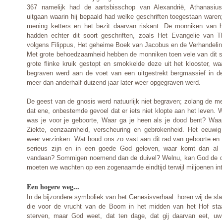
367 namelijk had de aartsbisschop van Alexandrië, Athanasius
uitgaan waarin hij bepaald had welke geschriften toegestaan waren;
mening ketters en het bezit daarvan riskant. De monniken van 
hadden echter dit soort geschriften, zoals Het Evangelie van 
volgens Filippus, Het geheime Boek van Jacobus en de Verhandeling
Met grote behoedzaamheid hebben de monniken toen vele van dit so
grote flinke kruik gestopt en smokkelde deze uit het klooster, w
begraven werd aan de voet van een uitgestrekt bergmassief in de
meer dan anderhalf duizend jaar later weer opgegraven werd.
De geest van de gnosis werd natuurlijk niet begraven; zolang de m
dat ene, onbestemde gevoel dat er iets niet klopte aan het leven.
was je voor je geboorte, Waar ga je heen als je dood bent? Waa
Ziekte, eenzaamheid, verscheuring en gebrokenheid. Het eeuwi
weer verzinken. Wat houd ons zo vast aan dit rad van geboorte en d
serieus zijn en in een goede God geloven, waar komt dan al d
vandaan? Sommigen noemend dan de duivel? Welnu, kan God de du
moeten we wachten op een zogenaamde eindtijd terwijl miljoenen int
Een hogere weg...
In de bijzondere symboliek van het Genesisverhaal horen wij de sl
die voor de vrucht van de Boom in het midden van het Hof staat
sterven, maar God weet, dat ten dage, dat gij daarvan eet, u