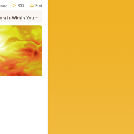
e map
RSS
Print
om Is Within You ~