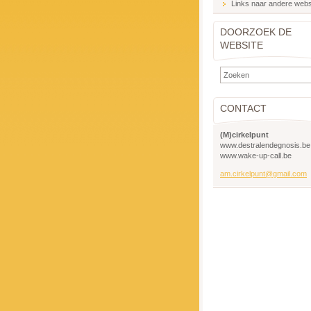
Links naar andere webs
DOORZOEK DE
WEBSITE
CONTACT
(M)cirkelpunt
www.destralendegnosis.be
www.wake-up-call.be
am.cirkelpunt@gmail.com