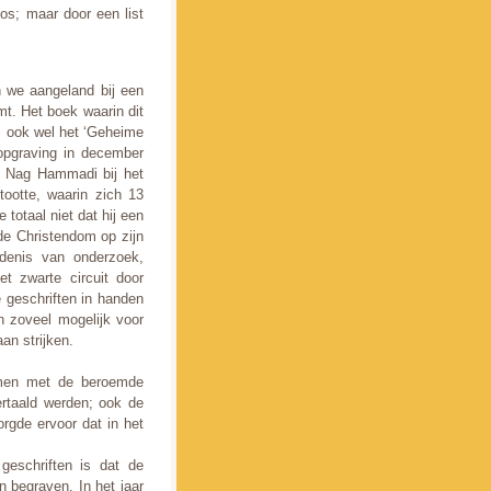
oos; maar door een list
 we aangeland bij een
mt. Het boek waarin dit
, ook wel het ‘Geheime
opgraving in december
je Nag Hammadi bij het
tootte, waarin zich 13
totaal niet dat hij een
de Christendom op zijn
denis van onderzoek,
et zwarte circuit door
geschriften in handen
n zoveel mogelijk voor
an strijken.
amen met de beroemde
rtaald werden; ook de
gde ervoor dat in het
eschriften is dat de
 begraven. In het jaar