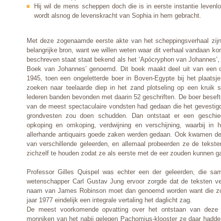
Hij wil de mens scheppen doch die is in eerste instantie levenl
wordt alsnog de levenskracht van Sophia in hem gebracht.
Met deze zogenaamde eerste akte van het scheppingsverhaal zijn
belangrijke bron, want we willen weten waar dit verhaal vandaan ko
beschreven staat staat bekend als het ‘Apócryphon van Johannes’
Boek van Johannes’ genoemd. Dit boek maakt deel uit van een 
1945, toen een ongeletterde boer in Boven-Egypte bij het plaats
zoeken naar teelaarde diep in het zand plotseling op een kruik s
lederen banden bevonden met daarin 52 geschriften. De boer besefte 
van de meest spectaculaire vondsten had gedaan die het gevestig
grondvesten zou doen schudden. Dan ontstaat er een geschie
opkoping en omkoping, verdwijning en verschijning, waarbij in h
allerhande antiquairs goede zaken werden gedaan. Ook kwamen de 
van verschillende geleerden, en allemaal probeerden ze de tekste
zichzelf te houden zodat ze als eerste met de eer zouden kunnen ga
Professor Gilles Quispel was echter een der geleerden, die s
wetenschapper Carl Gustav Jung ervoor zorgde dat de teksten ve
naam van James Robinson moet dan genoemd worden want die zor
jaar 1977 eindelijk een integrale vertaling het daglicht zag.
De meest voorkomende opvatting over het ontstaan van deze g
monniken van het nabij gelegen Pachomius-klooster ze daar hadden