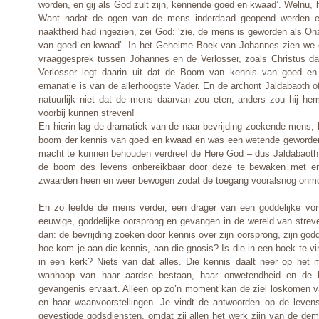
worden, en gij als God zult zijn, kennende goed en kwaad’. Welnu, 
Want nadat de ogen van de mens inderdaad geopend werden en 
naaktheid had ingezien, zei God: ‘zie, de mens is geworden als On
van goed en kwaad’. In het Geheime Boek van Johannes zien we 
vraaggesprek tussen Johannes en de Verlosser, zoals Christus d
Verlosser legt daarin uit dat de Boom van kennis van goed e
emanatie is van de allerhoogste Vader. En de archont Jaldabaoth o
natuurlijk niet dat de mens daarvan zou eten, anders zou hij he
voorbij kunnen streven!
En hierin lag de dramatiek van de naar bevrijding zoekende mens; 
boom der kennis van goed en kwaad en was een wetende geworden. 
macht te kunnen behouden verdreef de Here God – dus Jaldabaot
de boom des levens onbereikbaar door deze te bewaken met e
zwaarden heen en weer bewogen zodat de toegang vooralsnog onmo
En zo leefde de mens verder, een drager van een goddelijke vonk
eeuwige, goddelijke oorsprong en gevangen in de wereld van streve
dan: de bevrijding zoeken door kennis over zijn oorsprong, zijn god
hoe kom je aan die kennis, aan die gnosis? Is die in een boek te vi
in een kerk? Niets van dat alles. Die kennis daalt neer op het 
wanhoop van haar aardse bestaan, haar onwetendheid en de 
gevangenis ervaart. Alleen op zo’n moment kan de ziel loskomen va
en haar waanvoorstellingen. Je vindt de antwoorden op de levens
gevestigde godsdiensten, omdat zij allen het werk zijn van de demi