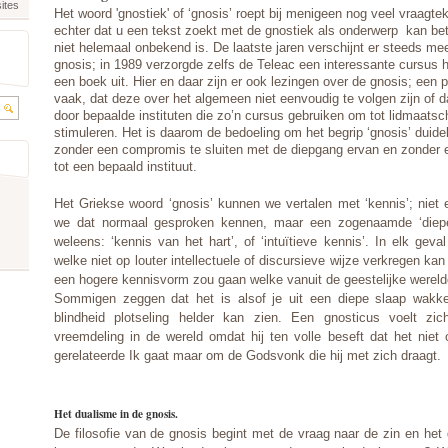
ites
Het woord 'gnostiek' of ‘gnosis’ roept bij menigeen nog veel vraagt
echter dat u een tekst zoekt met de gnostiek als onderwerp kan be
niet helemaal onbekend is. De laatste jaren verschijnt er steeds meer
gnosis; in 1989 verzorgde zelfs de Teleac een interessante cursus h
een boek uit. Hier en daar zijn er ook lezingen over de gnosis; een 
vaak, dat deze over het algemeen niet eenvoudig te volgen zijn of 
door bepaalde instituten die zo’n cursus gebruiken om tot lidmaatsch
stimuleren. Het is daarom de bedoeling om het begrip ‘gnosis’ duidel
zonder een compromis te sluiten met de diepgang ervan en zonder 
tot een bepaald instituut.
Het Griekse woord ‘gnosis’ kunnen we vertalen met ‘kennis’; niet 
we dat normaal gesproken kennen, maar een zogenaamde ‘diepe
weleens: ‘kennis van het hart’, of ‘intuïtieve kennis’. In elk gev
welke niet op louter intellectuele of discursieve wijze verkregen k
een hogere kennisvorm zou gaan welke vanuit de geestelijke wereld
Sommigen zeggen dat het is alsof je uit een diepe slaap wakke
blindheid plotseling helder kan zien. Een gnosticus voelt z
vreemdeling in de wereld omdat hij ten volle beseft dat het niet
gerelateerde Ik gaat maar om de Godsvonk die hij met zich draagt.
Het dualisme in de gnosis.
De filosofie van de gnosis begint met de vraag naar de zin en het 