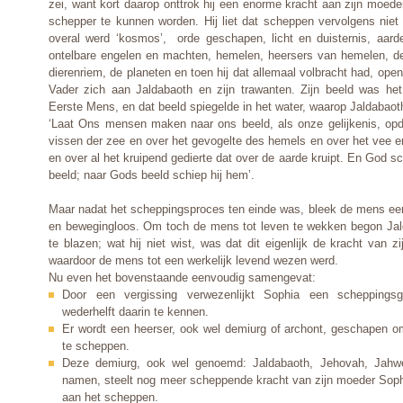
zei, want kort daarop onttrok hij een enorme kracht aan zijn moede
schepper te kunnen worden. Hij liet dat scheppen vervolgens niet
overal werd ‘kosmos’, orde geschapen, licht en duisternis, aar
ontelbare engelen en machten, hemelen, heersers van hemelen, de
dierenriem, de planeten en toen hij dat allemaal volbracht had, ope
Vader zich aan Jaldabaoth en zijn trawanten. Zijn beeld was het
Eerste Mens, en dat beeld spiegelde in het water, waarop Jaldabaot
‘Laat Ons mensen maken naar ons beeld, als onze gelijkenis, opd
vissen der zee en over het gevogelte des hemels en over het vee e
en over al het kruipend gedierte dat over de aarde kruipt. En God s
beeld; naar Gods beeld schiep hij hem’.
Maar nadat het scheppingsproces ten einde was, bleek de mens een
en bewegingloos. Om toch de mens tot leven te wekken begon Jald
te blazen; wat hij niet wist, was dat dit eigenlijk de kracht van 
waardoor de mens tot een werkelijk levend wezen werd.
Nu even het bovenstaande eenvoudig samengevat:
D
oor een vergissing verwezenlijkt Sophia een scheppings
wederhelft daarin te kennen.
Er wordt een heerser, ook wel demiurg of archont, geschapen 
te scheppen.
Deze demiurg, ook wel genoemd: Jaldabaoth, Jehovah, Jahw
namen, steelt nog meer scheppende kracht van zijn moeder Sophi
aan het scheppen.