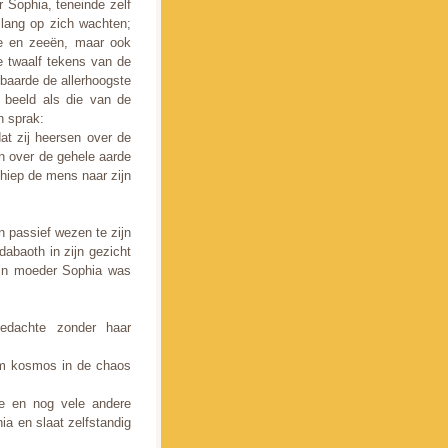
r Sophia, teneinde zelf
 lang op zich wachten;
de en zeeën, maar ook
 twaalf tekens van de
nbaarde de allerhoogste
 beeld als die van de
h sprak:
at zij heersen over de
n over de gehele aarde
chiep de mens naar zijn
 passief wezen te zijn
abaoth in zijn gezicht
zijn moeder Sophia was
gedachte zonder haar
om kosmos in de chaos
e en nog vele andere
a en slaat zelfstandig