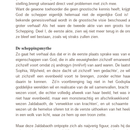
stelling,brengt uiteraard direct veel problemen met zich mee.
Want de gewone toehoorder die geen gnostische kennis heeft, krijgt
God de schepper eigenlijk helemaal niet de eigenlijke God is!
bekende genesisverhaal wordt in de gnostische visie beschouwd a
groter verhaal! Als het ware de tweede akte van een groots ton
Schepping. Deel I, de eerste akte, zien wij niet meer terug in de o
ze bleef wel bestaan, zoals wij straks zullen zien.
De scheppingsmythe
Zo gaat het verhaal dus dat er in de eerste plaats sprake was van 
eigenschappen van God, die in alle eeuwigheden zichzelf emaneerd
zichzelf voort omdat zij androgyn (mnl/vrl) van aard waren. De laa
Sophia, Wijsheid, en deze dacht uit zichzelf ‘een gedachte’, ze wil
uit zichzelf een evenbeeld voort te brengen, zonder echter haa
daarin te kennen. Zó’n voortbrenging lag niet in het Godspl
goddelijke werelden wil en realisatie van de wil samenvallen, brach
wezen voort, die echter volledig afweek van haar beeld, het was i
niet haar evenbeeld, maar een monsterachtig en afschrikwekkend 
wezen Jaldabaoth, de ‘verwekker van krachten’, en uit schaamte en
wezen uit de hemelse sferen tot in de verste
uithoeken van het heel
in een wolk van licht, waar ze hem op een troon zette.
Maar deze Jaldabaoth ontpopte zich als naijverig figuur, zoals hij da