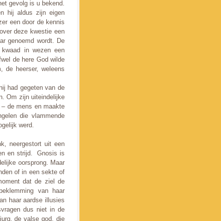
het gevolg is u bekend.
hij aldus zijn eigen
zer een door de kennis
over deze kwestie een
aar genoemd wordt. De
n kwaad in wezen een
fwel de here God wilde
m, de heerser, weleens
hij had gegeten van de
Om zijn uiteindelijke
h – de mens en maakte
ngelen die vlammende
gelijk werd.
, neergestort uit een
n en strijd. Gnosis is
delijke oorsprong. Maar
nden of in een sekte of
moment dat de ziel de
beklemming van haar
n haar aardse illusies
vragen dus niet in de
urg, de valse god, die