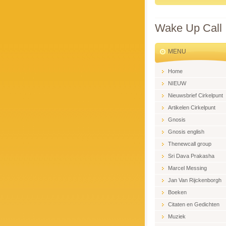
Wake Up Call
MENU
Home
NIEUW
Nieuwsbrief Cirkelpunt
Artikelen Cirkelpunt
Gnosis
Gnosis english
Thenewcall group
Sri Dava Prakasha
Marcel Messing
Jan Van Rijckenborgh
Boeken
Citaten en Gedichten
Muziek