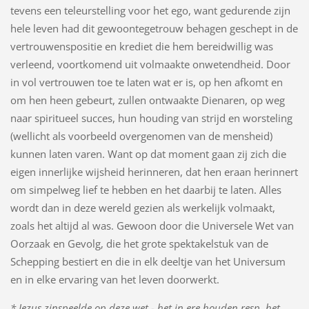
tevens een teleurstelling voor het ego, want gedurende zijn
hele leven had dit gewoontegetrouw behagen geschept in de
vertrouwenspositie en krediet die hem bereidwillig was
verleend, voortkomend uit volmaakte onwetendheid. Door
in vol vertrouwen toe te laten wat er is, op hen afkomt en
om hen heen gebeurt, zullen ontwaakte Dienaren, op weg
naar spiritueel succes, hun houding van strijd en worsteling
(wellicht als voorbeeld overgenomen van de mensheid)
kunnen laten varen. Want op dat moment gaan zij zich die
eigen innerlijke wijsheid herinneren, dat hen eraan herinnert
om simpelweg lief te hebben en het daarbij te laten. Alles
wordt dan in deze wereld gezien als werkelijk volmaakt,
zoals het altijd al was. Gewoon door die Universele Wet van
Oorzaak en Gevolg, die het grote spektakelstuk van de
Schepping bestiert en die in elk deeltje van het Universum
en in elke ervaring van het leven doorwerkt.
* Jezus zinspeelde op deze wet - het in ere houden resp. het