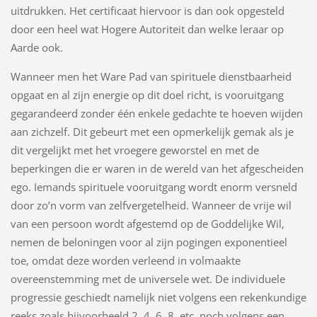
uitdrukken. Het certificaat hiervoor is dan ook opgesteld
door een heel wat Hogere Autoriteit dan welke leraar op
Aarde ook.
Wanneer men het Ware Pad van spirituele dienstbaarheid
opgaat en al zijn energie op dit doel richt, is vooruitgang
gegarandeerd zonder één enkele gedachte te hoeven wijden
aan zichzelf. Dit gebeurt met een opmerkelijk gemak als je
dit vergelijkt met het vroegere geworstel en met de
beperkingen die er waren in de wereld van het afgescheiden
ego. Iemands spirituele vooruitgang wordt enorm versneld
door zo’n vorm van zelfvergetelheid. Wanneer de vrije wil
van een persoon wordt afgestemd op de Goddelijke Wil,
nemen de beloningen voor al zijn pogingen exponentieel
toe, omdat deze worden verleend in volmaakte
overeenstemming met de universele wet. De individuele
progressie geschiedt namelijk niet volgens een rekenkundige
reeks zoals bijvoorbeeld 2, 4, 6, 8, etc, noch volgens een