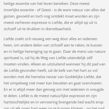
heilige essentie van het leven bereiken. Deze meest
innerlijke essentie - of Geest - is de ware natuur van alles dat
gezien, gevoeld en toch nog ontdekt moet worden en zijn
meest verheven expressie is Liefde, die er altijd op uit is
zichzelf uit te drukken in dienstbaarheid.
Liefde zoekt zich eeuwig een weg door alles en iedereen
heen, om andere delen van zichzelf aan te raken, te kussen
en in heilige hereniging op te gaan. Daar de mens van nature
spiritueel is, zal hij de Weg van Liefde uiteindelijk zélf
moeten vinden. Alleen en uitsluitend wanneer hij dit pad van
de Liefde gevonden heeft, zal de kelk van het hart zo vol
worden met die hemelse nectar van Goddelijke Liefde, dat
het simpelweg niet meer kan bevatten en gaat overvloeien.
En er is altijd meer dan genoeg om met iedereen in vreugde
te delen. Liefde is de meest natuurlijke expressie en zijn
hartstochtelijke en in vervoering brengende lied wacht erop
om uit elk open hart weer op te kunnen klinken - op het pad