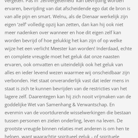
vergeten. Pas in ‘zelfvergetelheid’ kan bevrijding worden
ervaren, bevrijding van dat afscheidende ego dat de bron is
van alle pijn en smart. Welnu, als de Dienaar werkelijk zijn
eigen ‘zelf’ volledig opzij kan zetten, dan kan hij ook niet
meer nadenken over wanneer en hoe dit eigen zelf kan
worden bevrijd of hoe gelukkig het kan zijn of op welke
wijze het een verlicht Meester kan worden! Inderdaad, echte
en complete vreugde moet het geluk dat onze naasten
ervaren, ook omvatten en uiteindelijk ook het geluk van
alles en ieder levend wezen waarmee wij onscheidbaar zijn
verbonden. Het staat onveranderlijk vast dat ieder mens in
staat is zich te kunnen bevrijden van de restricties van het
lagere zelf. Daarentegen kan hij zich nooit vrijmaken van de
goddelijke Wet van Samenhang & Verwantschap. En
evenmin van de voortdurende wisselwerkingen die bestaan
tussen personen en zielen onderling, leven na leven. De
grootste vreugde binnen relaties met anderen is om hen te
helpen, want waarachtig spiritueel geluk - of spirituele