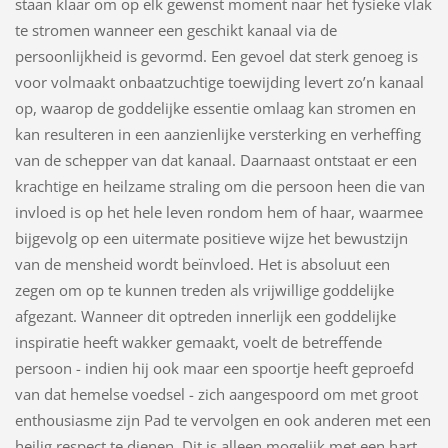
staan klaar om op elk gewenst moment naar het fysieke vlak
te stromen wanneer een geschikt kanaal via de
persoonlijkheid is gevormd. Een gevoel dat sterk genoeg is
voor volmaakt onbaatzuchtige toewijding levert zo’n kanaal
op, waarop de goddelijke essentie omlaag kan stromen en
kan resulteren in een aanzienlijke versterking en verheffing
van de schepper van dat kanaal. Daarnaast ontstaat er een
krachtige en heilzame straling om die persoon heen die van
invloed is op het hele leven rondom hem of haar, waarmee
bijgevolg op een uitermate positieve wijze het bewustzijn
van de mensheid wordt beïnvloed. Het is absoluut een
zegen om op te kunnen treden als vrijwillige goddelijke
afgezant. Wanneer dit optreden innerlijk een goddelijke
inspiratie heeft wakker gemaakt, voelt de betreffende
persoon - indien hij ook maar een spoortje heeft geproefd
van dat hemelse voedsel - zich aangespoord om met groot
enthousiasme zijn Pad te vervolgen en ook anderen met een
heilig respect te dienen. Dit is alleen mogelijk met een hart