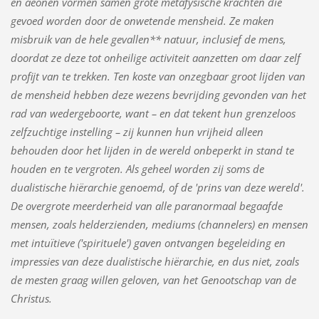
en aeonen vormen samen grote metafysische krachten die
gevoed worden door de onwetende mensheid. Ze maken
misbruik van de hele gevallen** natuur, inclusief de mens,
doordat ze deze tot onheilige activiteit aanzetten om daar zelf
profijt van te trekken. Ten koste van onzegbaar groot lijden van
de mensheid hebben deze wezens bevrijding gevonden van het
rad van wedergeboorte, want – en dat tekent hun grenzeloos
zelfzuchtige instelling – zij kunnen hun vrijheid alleen
behouden door het lijden in de wereld onbeperkt in stand te
houden en te vergroten. Als geheel worden zij soms de
dualistische hiërarchie genoemd, of de 'prins van deze wereld'.
De overgrote meerderheid van alle paranormaal begaafde
mensen, zoals helderzienden, mediums (channelers) en mensen
met intuïtieve ('spirituele') gaven ontvangen begeleiding en
impressies van deze dualistische hiërarchie, en dus niet, zoals
de mesten graag willen geloven, van het Genootschap van de
Christus.