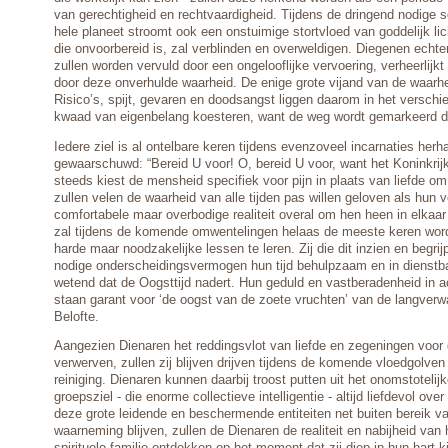
van gerechtigheid en rechtvaardigheid. Tijdens de dringend nodige
hele planeet stroomt ook een onstuimige stortvloed van goddelijk lic
die onvoorbereid is, zal verblinden en overweldigen. Diegenen echter
zullen worden vervuld door een ongelooflijke vervoering, verheerlijkt 
door deze onverhulde waarheid. De enige grote vijand van de waarheid
Risico’s, spijt, gevaren en doodsangst liggen daarom in het verschie
kwaad van eigenbelang koesteren, want de weg wordt gemarkeerd d
Iedere ziel is al ontelbare keren tijdens evenzoveel incarnaties herha
gewaarschuwd: “Bereid U voor! O, bereid U voor, want het Koninkrijk 
steeds kiest de mensheid specifiek voor pijn in plaats van liefde om
zullen velen de waarheid van alle tijden pas willen geloven als hun 
comfortabele maar overbodige realiteit overal om hen heen in elkaa
zal tijdens de komende omwentelingen helaas de meeste keren w
harde maar noodzakelijke lessen te leren. Zij die dit inzien en begri
nodige onderscheidingsvermogen hun tijd behulpzaam en in dienstb
wetend dat de Oogsttijd nadert. Hun geduld en vastberadenheid in a
staan garant voor ‘de oogst van de zoete vruchten’ van de langverw
Belofte.
Aangezien Dienaren het reddingsvlot van liefde en zegeningen voor
verwerven, zullen zij blijven drijven tijdens de komende vloedgolven
reiniging. Dienaren kunnen daarbij troost putten uit het onomstotelijk
groepsziel - die enorme collectieve intelligentie - altijd liefdevol ov
deze grote leidende en beschermende entiteiten net buiten bereik v
waarneming blijven, zullen de Dienaren de realiteit en nabijheid van
spirituele familie ontdekken op het moment dat zij diep in hun hart ki