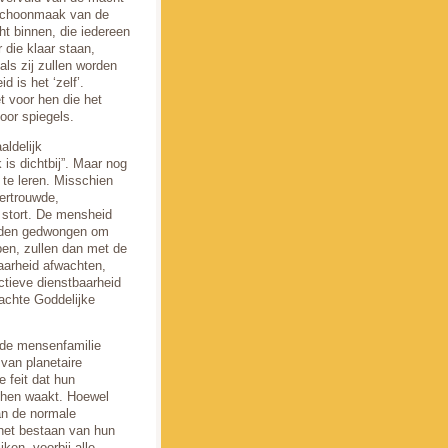
 schoonmaak van de
ht binnen, die iedereen
 die klaar staan,
als zij zullen worden
 is het ‘zelf’.
t voor hen die het
oor spiegels.
aldelijk
is dichtbij”. Maar nog
 te leren. Misschien
vertrouwde,
r stort. De mensheid
orden gedwongen om
jpen, zullen dan met de
aarheid afwachten,
ctieve dienstbaarheid
achte Goddelijke
 de mensenfamilie
 van planetaire
e feit dat hun
er hen waakt. Hoewel
an de normale
 het bestaan van hun
jken, voorbij alle