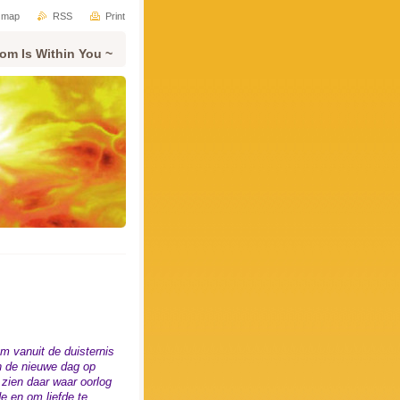
e map
RSS
Print
om Is Within You ~
om vanuit de duisternis
n de nieuwe dag op
zien daar waar oorlog
e en om liefde te