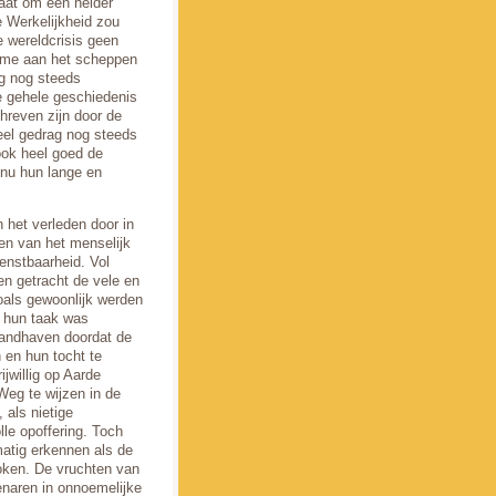
taat om een helder
e Werkelijkheid zou
 wereldcrisis geen
name aan het scheppen
g nog steeds
de gehele geschiedenis
hreven zijn door de
eel gedrag nog steeds
ook heel goed de
nu hun lange en
n het verleden door in
en van het menselijk
enstbaarheid. Vol
n getracht de vele en
als gewoonlijk werden
r hun taak was
handhaven doordat de
n en hun tocht te
jwillig op Aarde
eg te wijzen in de
 als nietige
lle opoffering. Toch
matig erkennen als de
roken. De vruchten van
enaren in onnoemelijke