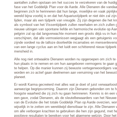
aantallen zullen opstaan om het succes te verzekeren van de huidig
fase van het Goddelijk Plan voor de Aarde. Alle Dienaren die vand
beginnen zich te herinneren dat hun lange, moeilijke en vaak pijnlijk
wereld bijna voorbij is en dat het Aquariustijdperk er niet één zal zij
lijden, maar als een tijdperk van vreugde. Zij zijn degenen die het kr
als symbool van het Vissentijdperk zullen neerhalen en zich zullen
nieuwe uitingen van spontane liefde en harmonische evolutie op Aa
pelgrim zal op dat langverwachte moment een groots déjà vu in hun
verschijnen, dat alle vermoeienissen wegjaagt als een getuigenis v
zijnde oordeel na de talloze doorleefde incarnaties en mensenlevens
van een lange cyclus aan en het luidt een schitterend nieuw tijdper
mensheid in.
Alle nog niet ontwaakte Dienaren worden nu opgeroepen om zich te
hun plaats in te nemen en om hun aangeboren vermogens te gaan 
te helpen. Op die manier kunnen zij bewuste vertegenwoordigers v
worden en zo actief gaan deelnemen aan verruiming van het bewustz
planeet.
Er wordt Karma gecreëerd met alles wat je doet of juist verwaarloo
aanwezige begripsvorming. Daarom zijn Dienaren gebonden om te h
hoogste waarheid die zij zich nu gaan herinneren. Kennis is én een 
een gave, zodat Dienaren, als de sleutelbewaarders van het Nieuwe
van de Evolutie die het totale Goddelijk Plan op Aarde overzien, w
wijselijk in te zetten om wereldwijd dienstbaar te zijn. Alle Dienar
om alle verborgen krachten te gebruiken die hen zijn gegund, met h
positieve resultaten te bereiken voor het algemene welzijn. Door he