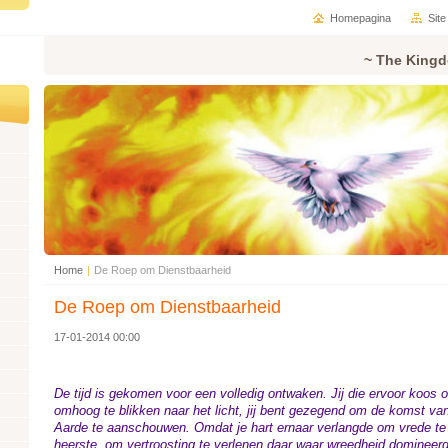
Homepagina
Sit
~ The Kingd
Home
|
De Roep om Dienstbaarheid
De Roep om Dienstbaarheid
17-01-2014 00:00
De tijd is gekomen voor een volledig ontwaken. Jij die ervoor koos 
omhoog te blikken naar het licht, jij bent gezegend om de komst va
Aarde te aanschouwen. Omdat je hart ernaar verlangde om vrede te 
heerste, om vertroosting te verlenen daar waar wreedheid domineerd