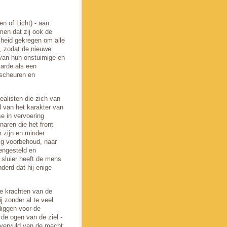
n of Licht) - aan
men dat zij ook de
jkheid gekregen om alle
, zodat de nieuwe
 van hun onstuimige en
Aarde als een
 scheuren en
ealisten die zich van
d van het karakter van
e in vervoering
naren die het front
r zijn en minder
nig voorbehoud, naar
engesteld en
sluier heeft de mens
derd dat hij enige
e krachten van de
 zonder al te veel
liggen voor de
de ogen van de ziel -
e vervuld van de macht