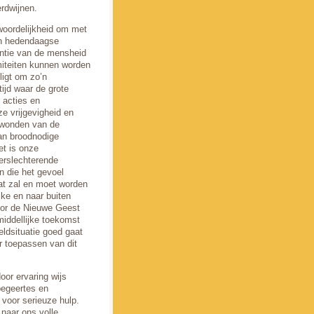
erdwijnen.
woordelijkheid om met
en hedendaagse
entie van de mensheid
amiteiten kunnen worden
ligt om zo’n
ijd waar de grote
 acties en
ze vrijgevigheid en
e wonden van de
van broodnodige
et is onze
erslechterende
n die het gevoel
wat zal en moet worden
ijke en naar buiten
door de Nieuwe Geest
middellijke toekomst
ldsituatie goed gaat
r toepassen van dit
oor ervaring wijs
begeertes en
 voor serieuze hulp.
naar ons volle