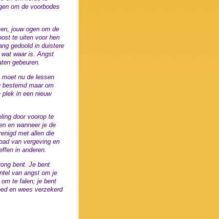
regen om de voorbodes
ken, jouw ogen om de
ost te uiten voor hen
lang gedoold in duistere
t wat waar is. Angst
laten gebeuren.
Je moet nu de lessen
 jou bestemd maar om
 plek in een nieuw
ling door voorop te
gen en wanneer je de
renigd met allen die
 pad van vergeving en
effen in anderen.
rong bent. Je bent
antel van angst om je
 om te falen; je bent
oed en wees verzekerd