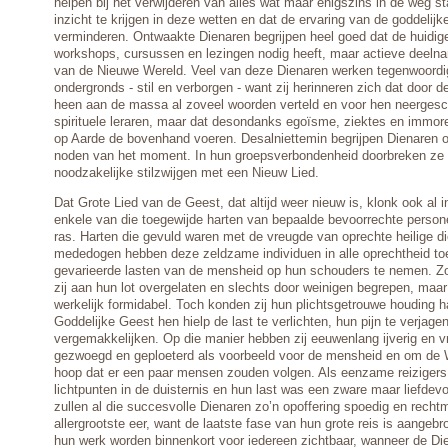
helpen bij het verwijderen van alles wat maar enigszins in de weg s
inzicht te krijgen in deze wetten en dat de ervaring van de goddelijk
verminderen. Ontwaakte Dienaren begrijpen heel goed dat de huidige
workshops, cursussen en lezingen nodig heeft, maar actieve deel
van de Nieuwe Wereld. Veel van deze Dienaren werken tegenwoordi
ondergronds - stil en verborgen - want zij herinneren zich dat door 
heen aan de massa al zoveel woorden verteld en voor hen neergesc
spirituele leraren, maar dat desondanks egoïsme, ziektes en immor
op Aarde de bovenhand voeren. Desalniettemin begrijpen Dienaren 
noden van het moment. In hun groepsverbondenheid doorbreken ze 
noodzakelijke stilzwijgen met een Nieuw Lied.
Dat Grote Lied van de Geest, dat altijd weer nieuw is, klonk ook al i
enkele van die toegewijde harten van bepaalde bevoorrechte person
ras. Harten die gevuld waren met de vreugde van oprechte heilige di
mededogen hebben deze zeldzame individuen in alle oprechtheid toe
gevarieerde lasten van de mensheid op hun schouders te nemen. Zo
zij aan hun lot overgelaten en slechts door weinigen begrepen, maa
werkelijk formidabel. Toch konden zij hun plichtsgetrouwe houding 
Goddelijke Geest hen hielp de last te verlichten, hun pijn te verjage
vergemakkelijken. Op die manier hebben zij eeuwenlang ijverig en vri
gezwoegd en geploeterd als voorbeeld voor de mensheid en om de W
hoop dat er een paar mensen zouden volgen. Als eenzame reizigers,
lichtpunten in de duisternis en hun last was een zware maar liefdevo
zullen al die succesvolle Dienaren zo’n opoffering spoedig en recht
allergrootste eer, want de laatste fase van hun grote reis is aangeb
hun werk worden binnenkort voor iedereen zichtbaar, wanneer de Di