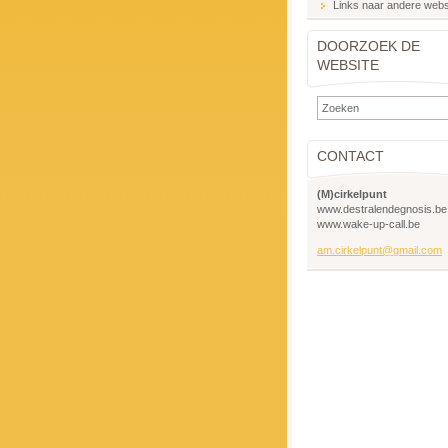
Links naar andere webs
DOORZOEK DE
WEBSITE
CONTACT
(M)cirkelpunt
www.destralendegnosis.be
www.wake-up-call.be
am.cirkelpunt@gmail.com