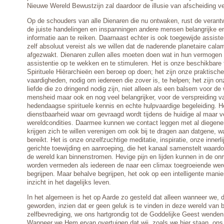
Nieuwe Wereld Bewustzijn zal daardoor de illusie van afscheiding v
Op de schouders van alle Dienaren die nu ontwaken, rust de verant
de juiste handelingen en inspanningen andere mensen belangrijke 
informatie aan te reiken. Daarnaast echter is ook toegewijde assist
zelf absoluut vereist als we willen dat de naderende planetaire cal
afgezwakt. Dienaren zullen alles moeten doen wat in hun vermogen 
assistentie op te wekken en te stimuleren. Het is onze beschikbare t
Spirituele Hiërarchieën een beroep op doen; het zijn onze praktische
vaardigheden, nodig om iedereen die zover is, te helpen; het zijn on
liefde die zo dringend nodig zijn, niet alleen als een balsem voor d
mensheid maar ook en nog veel belangrijker, voor de verspreiding 
hedendaagse spirituele kennis en echte hulpvaardige begeleiding. H
dienstbaarheid waar om gevraagd wordt tijdens de huidige al maar v
wereldcondities. Daarmee kunnen we contact leggen met al diegene
krijgen zich te willen verenigen om ook bij te dragen aan datgene, 
bereikt. Het is onze onzelfzuchtige meditatie, inspiratie, onze innerl
gerichte toewijding en aanroeping, die het kanaal samenstelt waar
de wereld kan binnenstromen. Hevige pijn en lijden kunnen in de on
worden vermeden als iedereen de naar een climax toegroeiende were
begrijpen. Maar behalve begrijpen, het ook op een intelligente manie
inzicht in het dagelijks leven.
In het algemeen is het op Aarde zo gesteld dat alleen wanneer we, d
geworden, inzien dat er geen geluk is te vinden in deze wereld van 
zelfbevrediging, we ons hartgrondig tot de Goddelijke Geest wenden
Wanneer we Hem ervan overtuigen dat wij, zoals we hier staan, ons 