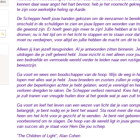
ites
kennen daar waar angst het hart bevroor, heb je het voorrecht gek
te zijn voor werkelijke heling op Aarde.
De Schepper heeft jouw handen gekozen om de eenzamen te berei
onschuld in de schuldigen te zien en jouw lippen om woorden van tro
die gewond zijn. Er hoeft geen pijn meer te zijn! Jullie hebben al te 
dromen; nu is het tijd om in het licht te stappen en te staan voor da
moet nu verdwijnen, voor altijd en jullie hebben de macht om dit te 
Alleen jij kan jezelf terugvinden. Al je antwoorden zitten binnenin. 
uitdragen die je zelf geleerd hebt. Jouw inzicht is niet alleen voor
een bedroefde en vermoeide wereld verder te leiden naar een rustige
bewustzijn.
Ga voort en wees een boodschapper van de hoop. Wijs de weg in he
lopen met alles wat je hebt. Jouw broeders en zusters zullen je vol
poort der beperkingen achter je hebt gelaten, word je verenigd en he
verloren dreigden te raken. De Schepper verliest niemand. Kies het
je zult tranen van vreugde huilen door al het goede wat je aan zult tr
Ga voort en leef het leven van een wezen van licht dat je van oorsp
belangrijk, je bent nodig en je bent het waard. Sla nooit meer die m
heen om het licht voor je gezicht af te wenden. Je bent niet geboren
voorbestemd om te slagen. De hoop van de wereld ligt in jouw gem
van succes als je staat voor Hem Die jou schiep.
“The Children of Light”, Alan Cohen