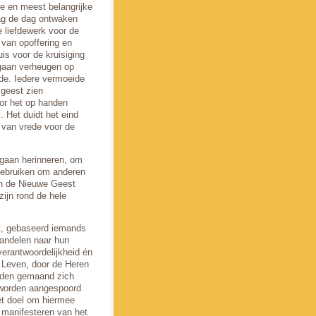
e en meest belangrijke
aag de dag ontwaken
e liefdewerk voor de
n van opoffering en
uis voor de kruisiging
 gaan verheugen op
rde. Iedere vermoeide
 geest zien
oor het op handen
. Het duidt het eind
k van vrede voor de
 gaan herinneren, om
gebruiken om anderen
an de Nieuwe Geest
ijn rond de hele
st, gebaseerd iemands
andelen naar hun
verantwoordelijkheid én
 Leven, door de Heren
orden gemaand zich
en worden aangespoord
et doel om hiermee
t manifesteren van het