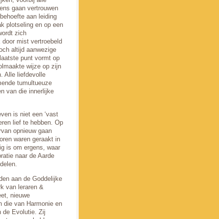
elens gaan vertrouwen
behoefte aan leiding
 plotseling en op een
wordt zich
k door mist vertroebeld
och altijd aanwezige
 laatste punt vormt op
olmaakte wijze op zijn
 Alle liefdevolle
komende tumultueuze
n van die innerlijke
ven is niet een ‘vast
eren lief te hebben. Op
rvan opnieuw gaan
loren waren geraakt in
odig is om ergens, waar
bratie naar de Aarde
delen.
jden aan de Goddelijke
k van leraren &
eet, nieuwe
n die van Harmonie en
 de Evolutie. Zij