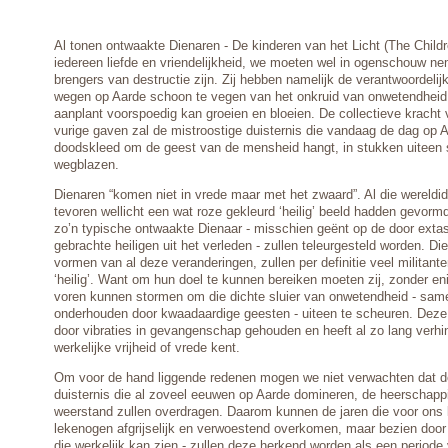
Al tonen ontwaakte Dienaren - De kinderen van het Licht (The Childre
iedereen liefde en vriendelijkheid, we moeten wel in ogenschouw ne
brengers van destructie zijn. Zij hebben namelijk de verantwoordeli
wegen op Aarde schoon te vegen van het onkruid van onwetendheid
aanplant voorspoedig kan groeien en bloeien. De collectieve kracht
vurige gaven zal de mistroostige duisternis die vandaag de dag op 
doodskleed om de geest van de mensheid hangt, in stukken uiteen
wegblazen.
Dienaren “komen niet in vrede maar met het zwaard”. Al die wereldid
tevoren wellicht een wat roze gekleurd ‘heilig’ beeld hadden gevorm
zo’n typische ontwaakte Dienaar - misschien geënt op de door extas
gebrachte heiligen uit het verleden - zullen teleurgesteld worden. Die
vormen van al deze veranderingen, zullen per definitie veel militante
‘heilig’. Want om hun doel te kunnen bereiken moeten zij, zonder e
voren kunnen stormen om die dichte sluier van onwetendheid - sam
onderhouden door kwaadaardige geesten - uiteen te scheuren. Deze 
door vibraties in gevangenschap gehouden en heeft al zo lang verhin
werkelijke vrijheid of vrede kent.
Om voor de hand liggende redenen mogen we niet verwachten dat d
duisternis die al zoveel eeuwen op Aarde domineren, de heerschappij
weerstand zullen overdragen. Daarom kunnen de jaren die voor ons 
lekenogen afgrijselijk en verwoestend overkomen, maar bezien door 
die werkelijk kan zien - zullen deze herkend worden als een period