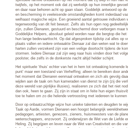
twijfels, op het moment ook dat zij werkelijk op hun innerlijke gevo
en daar naar behoren acht op gaan slaan. Goddelijk antwoord op de 
en bescherming in veeleisende omstandigheden komt inderdaad vaak
welhaast magische wijze. Een groeiend aantal getrouwe individuen 
tegenwoordig van dit feit bewust. Zelfs als hun ogen nog gedeeltelij
zijn, zullen Dienaren, gestuurd en beschermd door verborgen maar t
Goddelijke Helpers, absoluut geleid worden naar die bergtop die het
hun lange bedevaarttocht. Op dat afgesproken tijdstip zal alles op v
plaats vallen en iedere ontwaakte Dienaar zal dan weten wat te doen.
harten zullen verzekerd zijn van een veilige doortocht tijdens de 
stormen. Iedere Dienaar zal zijn weg naar huis vinden door het volge
poolster, die zelfs in de donkerste nacht altijd helder schijnt.
Het spirituele ‘thuis’ echter van het in hem tot ontwaking komende le
punt’ maar een toestand van Verheffing; alleen te bereiken door and
het moment dat Dienaren eenmaal ontwaken en zich als gevolg daa
wijden aan de taak om hun kameraden van dienst te zijn (zij die ver
deze wereld van pijnlijke illusies), realiseren ze zich dat het niet n
dan ook, heen te gaan. Zij zijn in staat om in feite hun eigen thuisvi
toe te halen om zo die helende vertroosting met iedereen te kunnen 
Door op onbaatzuchtige wijze hun unieke talenten en deugden te wi
Taak op Aarde, vormen Dienaren een hoogst belangrijk wereldnetwer
pedagogen, artiesten, genezers, zieners, huismeesters van de plan
wetenschappers, enzovoort. Zij onderwijzen de Wet van de Liefde e
Heling. Zij begrijpen en leven naar de Wet van Creativiteit en die van