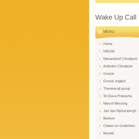
Wake Up Call
MENU
Home
NIEUW
Nieuwsbrief Cirkelpunt
Artikelen Cirkelpunt
Gnosis
Gnosis english
Thenewcall group
Sri Dava Prakasha
Marcel Messing
Jan Van Rijckenborgh
Boeken
Citaten en Gedichten
Muziek