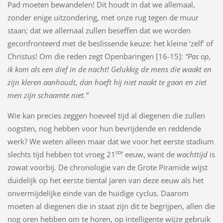
Pad moeten bewandelen! Dit houdt in dat we allemaal,
zonder enige uitzondering, met onze rug tegen de muur
staan; dat we allemaal zullen beseffen dat we worden
geconfronteerd met de beslissende keuze: het kleine ‘zelf’ of
Christus! Om die reden zegt Openbaringen [16-15]:
“Pas op,
ik kom als een dief in de nacht! Gelukkig de mens die waakt en
zijn kleren aanhoudt, dan hoeft hij niet naakt te gaan en ziet
men zijn schaamte niet.”
Wie kan precies zeggen hoeveel tijd al diegenen die zullen
oogsten, nog hebben voor hun bevrijdende en reddende
werk? We weten alleen maar dat we voor het eerste stadium
ste
slechts tijd hebben tot vroeg 21
eeuw, want de
wachttijd
is
zowat voorbij. De chronologie van de Grote Piramide wijst
duidelijk op het eerste tiental jaren van deze eeuw als het
onvermijdelijke einde van de huidige cyclus. Daarom
moeten al diegenen die in staat zijn dit te begrijpen, allen die
nog oren hebben om te horen, op intelligente wijze gebruik