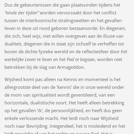
Dus de gebeurtenissen die gaan plaatsvinden tijdens het
“einde der tijden”
worden veroorzaakt door het conflict
tussen de interkosmische stralingswetten en het gevallen
leven in deze uit nood geboren bestaansorde. En diegenen,
die zich, heel wijs, niet willen overgeven aan de illusie van
dualiteit, diegenen die in staat zijn zichzelf te verheffen tot
boven de dichte fysieke wereld en de reflectiesfeer door
het
werkelijke Leven te leven en het Pad te begaan
, worden niet
betrokken bij de slag van Armageddon.
Wijsheid komt pas alleen na Kennis en momenteel is het
allergrootste deel van de ‘kennis’ die in onze wereld onder
de mom van spiritualiteit wordt geventileerd, van een
horizontale, dualistische soort. Het heeft alleen betrekking
op het gevallen ‘ik’, de persoonlijkheid, en heeft dus geen
enkele verlossende macht. Het leidt noch naar Wijsheid
noch naar Bevrijding. Integendeel, het is misleidend en het
leidt geweldig af van het rechte en nauwe Pad. Het is