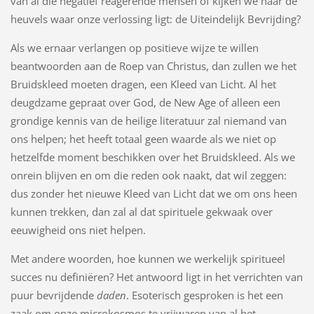
van al die negatief reagerende mensen of kijken we naar de
heuvels waar onze verlossing ligt: de Uiteindelijk Bevrijding?
Als we ernaar verlangen op positieve wijze te willen
beantwoorden aan de Roep van Christus, dan zullen we het
Bruidskleed moeten dragen, een Kleed van Licht. Al het
deugdzame gepraat over God, de New Age of alleen een
grondige kennis van de heilige literatuur zal niemand van
ons helpen; het heeft totaal geen waarde als we niet op
hetzelfde moment beschikken over het Bruidskleed. Als we
onrein blijven en om die reden ook naakt, dat wil zeggen:
dus zonder het nieuwe Kleed van Licht dat we om ons heen
kunnen trekken, dan zal al dat spirituele gekwaak over
eeuwigheid ons niet helpen.
Met andere woorden, hoe kunnen we werkelijk spiritueel
succes nu definiëren? Het antwoord ligt in het verrichten van
puur bevrijdende
daden
. Esoterisch gesproken is het een
zaak om onze microkosmos te vrijwaren van al het