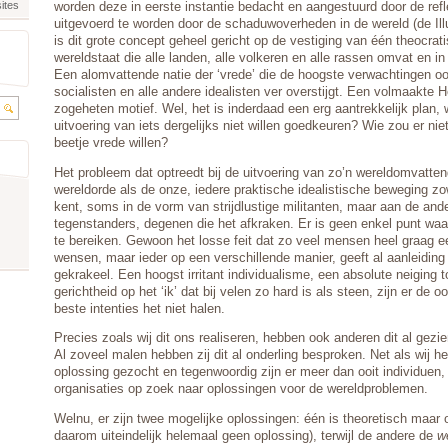
ites
worden deze in eerste instantie bedacht en aangestuurd door de refl
uitgevoerd te worden door de schaduwoverheden in de wereld (de Illum
is dit grote concept geheel gericht op de vestiging van één theocrati
wereldstaat die alle landen, alle volkeren en alle rassen omvat en in
Een alomvattende natie der ‘vrede’ die de hoogste verwachtingen o
socialisten en alle andere idealisten ver overstijgt. Een volmaakte 
zogeheten motief. Wel, het is inderdaad een erg aantrekkelijk plan,
uitvoering van iets dergelijks niet willen goedkeuren? Wie zou er nie
beetje vrede willen?
Het probleem dat optreedt bij de uitvoering van zo’n wereldomvattend
wereldorde als de onze, iedere praktische idealistische beweging zo
kent, soms in de vorm van strijdlustige militanten, maar aan de ande
tegenstanders, degenen die het afkraken. Er is geen enkel punt wa
te bereiken. Gewoon het losse feit dat zo veel mensen heel graag e
wensen, maar ieder op een verschillende manier, geeft al aanleiding 
gekrakeel. Een hoogst irritant individualisme, een absolute neiging 
gerichtheid op het ‘ik’ dat bij velen zo hard is als steen, zijn er de 
beste intenties het niet halen.
Precies zoals wij dit ons realiseren, hebben ook anderen dit al gezie
Al zoveel malen hebben zij dit al onderling besproken. Net als wij 
oplossing gezocht en tegenwoordig zijn er meer dan ooit individuen
organisaties op zoek naar oplossingen voor de wereldproblemen.
Welnu, er zijn twee mogelijke oplossingen: één is theoretisch maar 
daarom uiteindelijk helemaal geen oplossing), terwijl de andere de
w