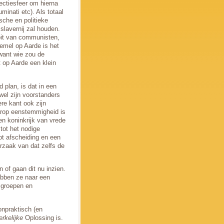
ectiesfeer om hierna
inati etc). Als totaal
sche en politieke
 slavernij zal houden.
oit van communisten,
Hemel op Aarde is het
 want wie zou de
t op Aarde een klein
 plan, is dat in een
wel zijn voorstanders
re kant ook zijn
arop eenstemmigheid is
en koninkrijk van vrede
tot het nodige
tot afscheiding en een
oorzaak van dat zelfs de
n of gaan dit nu inzien.
hebben ze naar een
, groepen en
onpraktisch (en
erkelijke
Oplossing is.