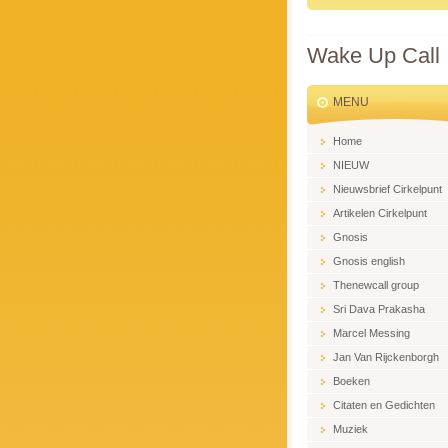
Wake Up Call
MENU
Home
NIEUW
Nieuwsbrief Cirkelpunt
Artikelen Cirkelpunt
Gnosis
Gnosis english
Thenewcall group
Sri Dava Prakasha
Marcel Messing
Jan Van Rijckenborgh
Boeken
Citaten en Gedichten
Muziek