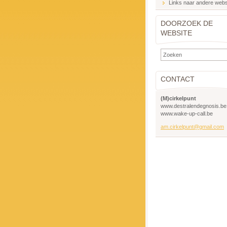
Links naar andere webs
DOORZOEK DE
WEBSITE
CONTACT
(M)cirkelpunt
www.destralendegnosis.be
www.wake-up-call.be
am.cirkelpunt@gmail.com