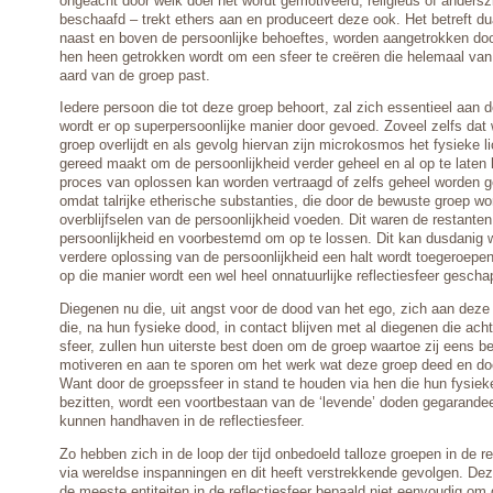
ongeacht door welk doel het wordt gemotiveerd, religieus of anderszin
beschaafd – trekt ethers aan en produceert deze ook. Het betreft dua
naast en boven de persoonlijke behoeftes, worden aangetrokken do
hen heen getrokken wordt om een sfeer te creëren die helemaal van 
aard van de groep past.
Iedere persoon die tot deze groep behoort, zal zich essentieel aan 
wordt er op superpersoonlijke manier door gevoed. Zoveel zelfs dat
groep overlijdt en als gevolg hiervan zijn microkosmos het fysieke l
gereed maakt om de persoonlijkheid verder geheel en al op te laten l
proces van oplossen kan worden vertraagd of zelfs geheel worden ge
omdat talrijke etherische substanties, die door de bewuste groep wo
overblijfselen van de persoonlijkheid voeden. Dit waren de restante
persoonlijkheid en voorbestemd om op te lossen. Dit kan dusdanig w
verdere oplossing van de persoonlijkheid een halt wordt toegeroepe
op die manier wordt een wel heel onnatuurlijke reflectiesfeer gescha
Diegenen nu die, uit angst voor de dood van het ego, zich aan dez
die, na hun fysieke dood, in contact blijven met al diegenen die acht
sfeer, zullen hun uiterste best doen om de groep waartoe zij eens be
motiveren en aan te sporen om het werk wat deze groep deed en doet
Want door de groepssfeer in stand te houden via hen die hun fysiek
bezitten, wordt een voortbestaan van de ‘levende’ doden gegarandee
kunnen handhaven in de reflectiesfeer.
Zo hebben zich in de loop der tijd onbedoeld talloze groepen in de re
via wereldse inspanningen en dit heeft verstrekkende gevolgen. De
de meeste entiteiten in de reflectiesfeer bepaald niet eenvoudig om