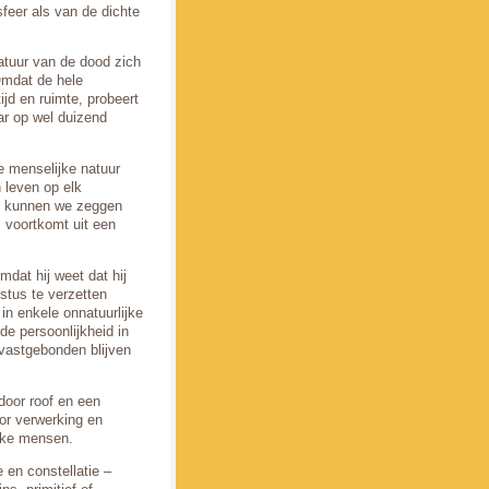
feer als van de dichte
atuur van de dood zich
Omdat de hele
jd en ruimte, probeert
ar op wel duizend
 menselijke natuur
 leven op elk
en, kunnen we zeggen
, voortkomt uit een
dat hij weet dat hij
istus te verzetten
in enkele onnatuurlijke
de persoonlijkheid in
 vastgebonden blijven
door roof en een
oor verwerking en
ieke mensen.
 en constellatie –