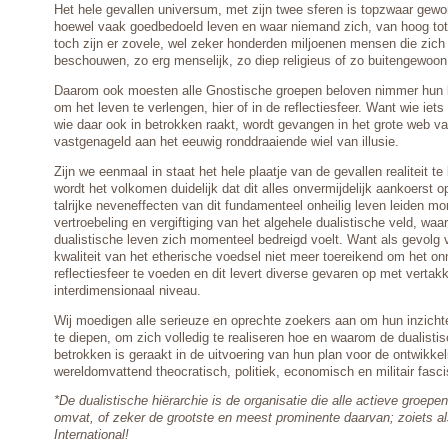
Het hele gevallen universum, met zijn twee sferen is topzwaar gewo
hoewel vaak goedbedoeld leven en waar niemand zich, van hoog tot l
toch zijn er zovele, wel zeker honderden miljoenen mensen die zich 
beschouwen, zo erg menselijk, zo diep religieus of zo buitengewoon 
Daarom ook moesten alle Gnostische groepen beloven nimmer hun k
om het leven te verlengen, hier of in de reflectiesfeer. Want wie iets 
wie daar ook in betrokken raakt, wordt gevangen in het grote web v
vastgenageld aan het eeuwig ronddraaiende wiel van illusie.
Zijn we eenmaal in staat het hele plaatje van de gevallen realiteit t
wordt het volkomen duidelijk dat dit alles onvermijdelijk aankoerst o
talrijke neveneffecten van dit fundamenteel onheilig leven leiden mo
vertroebeling en vergiftiging van het algehele dualistische veld, waa
dualistische leven zich momenteel bedreigd voelt. Want als gevolg va
kwaliteit van het etherische voedsel niet meer toereikend om het onn
reflectiesfeer te voeden en dit levert diverse gevaren op met vertak
interdimensionaal niveau.
Wij moedigen alle serieuze en oprechte zoekers aan om hun inzichte
te diepen, om zich volledig te realiseren hoe en waarom de dualistis
betrokken is geraakt in de uitvoering van hun plan voor de ontwikke
wereldomvattend theocratisch, politiek, economisch en militair fasc
*De dualistische hiërarchie is de organisatie die alle actieve groepen
omvat, of zeker de grootste en meest prominente daarvan; zoiets al
International!