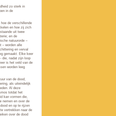
dheid zo sterk in
pen in de
d hoe de verschillende
kkelen en hoe zij zich
staande uit twee
terie; en de
tische natuurorde –
t – worden alle
ittering en verval
eeg gemaakt. Elke keer
 die, nadat zijn loop
feer is het veld van de
ossen worden leeg
tuur van de dood,
ing, als uiteindelijk
heden. Al deze
smos totdat het
id kan vormen die,
 te nemen en over de
dood en op te rijzen
te vertrekken naar de
ereiken over de dood