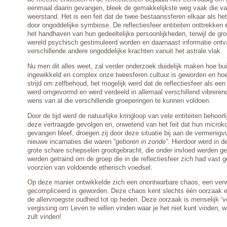
eenmaal daarin gevangen, bleek de gemakkelijkste weg vaak die v
weerstand. Het is een feit dat de twee bestaanssferen elkaar als he
door ongoddelijke symbiose. De reflectiesfeer entiteiten onttrekken 
het handhaven van hun gedeeltelijke persoonlijkheden, terwijl de gr
wereld psychisch gestimuleerd worden en daarnaast informatie ontv
verschillende andere ongoddelijke krachten vanuit het astrale vlak.
Nu men dit alles weet, zal verder onderzoek duidelijk maken hoe b
ingewikkeld en complex onze tweesferen cultuur is geworden en ho
strijd om zelfbehoud, het mogelijk werd dat de reflectiesfeer als e
werd omgevormd en werd verdeeld in allemaal verschillend vibreren
wens van al die verschillende groeperingen te kunnen voldoen.
Door de tijd werd de natuurlijke kringloop van vele entiteiten behoor
deze vertraagde gevolgen en, onwetend van het feit dat hun micro
gevangen bleef, droegen zij door deze situatie bij aan de vermenigv
nieuwe incarnaties die waren
“geboren in zonde”
. Hierdoor werd in d
grote schare schepselen grootgebracht, die onder invloed werden ge
werden getraind om de groep die in de reflectiesfeer zich had vast g
voorzien van voldoende etherisch voedsel.
Op deze manier ontwikkelde zich een onontwarbare chaos, een verwa
gecompliceerd is geworden. Deze chaos kent slechts één oorzaak en
de allervroegste oudheid tot op heden. Deze oorzaak is menselijk ‘v
vergissing om Leven te willen vinden waar je het niet kunt vinden, w
zult vinden!