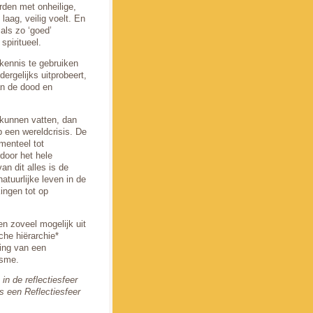
rden met onheilige,
aag, veilig voelt. En
als zo ‘goed’
spiritueel.
ennis te gebruiken
dergelijks uitprobeert,
an de dood en
e kunnen vatten, dan
p een wereldcrisis. De
menteel tot
rdoor het hele
n dit alles is de
atuurlijke leven in de
kingen tot op
n zoveel mogelijk uit
che hiërarchie*
ling van een
isme.
 in de reflectiesfeer
s een Reflectiesfeer