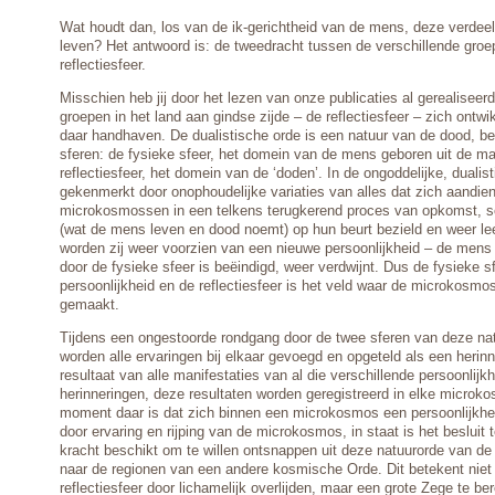
Wat houdt dan, los van de ik-gerichtheid van de mens, deze verdeel
leven? Het antwoord is: de tweedracht tussen de verschillende groe
reflectiesfeer.
Misschien heb jij door het lezen van onze publicaties al gerealiseer
groepen in het land aan gindse zijde – de reflectiesfeer – zich ontwi
daar handhaven. De dualistische orde is een natuur van de dood, be
sferen: de fysieke sfeer, het domein van de mens geboren uit de ma
reflectiesfeer, het domein van de ‘doden’. In de ongoddelijke, dualis
gekenmerkt door onophoudelijke variaties van alles dat zich aandien
microkosmossen in een telkens terugkerend proces van opkomst, sch
(wat de mens leven en dood noemt) op hun beurt bezield en weer l
worden zij weer voorzien van een nieuwe persoonlijkheid – de mens -
door de fysieke sfeer is beëindigd, weer verdwijnt. Dus de fysieke s
persoonlijkheid en de reflectiesfeer is het veld waar de microkosm
gemaakt.
Tijdens een ongestoorde rondgang door de twee sferen van deze na
worden alle ervaringen bij elkaar gevoegd en opgeteld als een herinner
resultaat van alle manifestaties van al die verschillende persoonlijk
herinneringen, deze resultaten worden geregistreerd in elke microko
moment daar is dat zich binnen een microkosmos een persoonlijkhe
door ervaring en rijping van de microkosmos, in staat is het besluit
kracht beschikt om te willen ontsnappen uit deze natuurorde van de 
naar de regionen van een andere kosmische Orde. Dit betekent niet 
reflectiesfeer door lichamelijk overlijden, maar een grote Zege te b