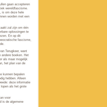
zullen gaan accepteren
tiek wereldfascisme.
, is om deze hele
kunnen worden met een
zaakt zal zijn om één
rbare oplossingen te
ezen. En op dit
theocratische fascisme,
de.
 van Terugkeer, want
ze andere boeken. Het
er als maar mogelijk
n, het plan van de
 te kunnen bepalen
odig hebben. Alleen
weede: deze informatie
 lopen als het grote
lan voor
rd is de algemene