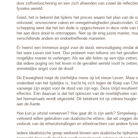
door zelfverloochening en een zich afwenden van zowel de reflecties
fysieke wereld.
Goed, het is bekend dat tijdens het proces waarin het plan van de n
ontvouwt, onvoorziene zaken en onregelmatigheden plaatsvinden. 
schepping weet dat het ten dode is opgeschreven in deze orde van ti
het aan deze dood te ontsnappen. Niet op de enig juiste manier, ma
verschillende andere en ondoeltreffende manieren.
Er heerst een immense angst voor de dood, eenvoudigweg omdat de
het ware Leven niet kent. Dus probeert men telkens om het gevallen
mogelijke manier te verlengen. Als we alle feiten op een rijtje zett
dat iedere poging om het leven in de gevallen wereld voort te zetten
onmetelijke angst voor de dood!
De Eeuwigheid roept de sterfelijke mens op tot nieuw Leven. Maar om
onderdeel van het tijdelijke is, tracht hij zich tegen de Roep van Chr
vanwege zijn angst voor de dood van zijn ego. Deze strijd resulteert 
effecten. Eén daarvan is dat het oplossen van de overblijfselen van 
het hiernamaals wordt uitgesteld. Dit betekent tot op zekere hoogte
aan de Aarde.
Hoe kun je uitstel verwerven? Hoe gaat dit in zijn werk? Simpelweg 
verkeerd willen gebruiken van dualistische ethers; dat wil zeggen d
verbruik van de etheruitstralingen en etherkrachten van andere fys
Iedere idealistische groep werkend binnen een dualistische tijdruimte