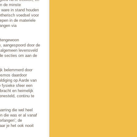
an de minste
t ware in stand houden
etherisch voedsel voor
oepen in de materiele
angen via
uitengewoon
e, aangespoord door de
en algemeen levensveld
de secties om aan de
lijk belemmerd door
kosmos daardoor
uldiging op Aarde van
e fysieke sfeer een
bracht en heimelijk
enesteld, continu te
rring die wel heel
 die was er al vanaf
erlangen’; de
aar je het ook nooit