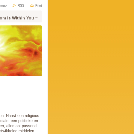
e map
RSS
Print
om Is Within You ~
en. Naast een religieus
iale, een politieke en
cten, allemaal passend
ontwikkelde middelen