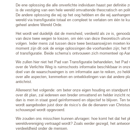
De ene oplossing die alle onverlichte individuen haast per definitie 
is de vestiging van een hele wereld omvattende theocratisch en poli
De andere oplossing die wij op het oog hebben en die wij aanhangen
wereld via transfiguratie totaal en compleet te verlaten om één te 
geheel andere Wereld Orde.
Het wordt wel duidelijk dat de mensheid, verdeeld als ze is, genood
van deze twee wegen te kiezen, om één van deze theoretisch uitvoe
volgen. Ieder mens zal tussen deze twee bestaanswijzen moeten ki
moment zijn dit ook de enige oplossingen die voorhanden zijn; het 
of transfiguratie. Beide schema’s ontvouwen zich momenteel op Aar
We zullen hier niet het Pad van Transfiguratie behandelen, het Pad
over de Verlichte Weg is ruimschoots informatie beschikbaar in on
doel van de waarschuwingen is om informatie aan te reiken, zo held
over alle aspecten, kenmerken en ontwikkelingen van dat andere pla
antichrist.
Allereerst het volgende: om beter onze eigen houding en standpunt
over dit plan, zal iedereen een breder omvattend en helder inzicht n
dan is men in staat goed geïnformeerd en objectief te blijven. Ten t
wordt aangeboden juist door de risico’s die de dienaren van Christus
schouwspel wordt opgevoerd.
We zouden ons misschien kunnen afvragen: hoe komt het dat het p
wereldvereniging vertraagd wordt? Zoals eerder gezegd, het antwoo
verdeeldheid onder de mensen.