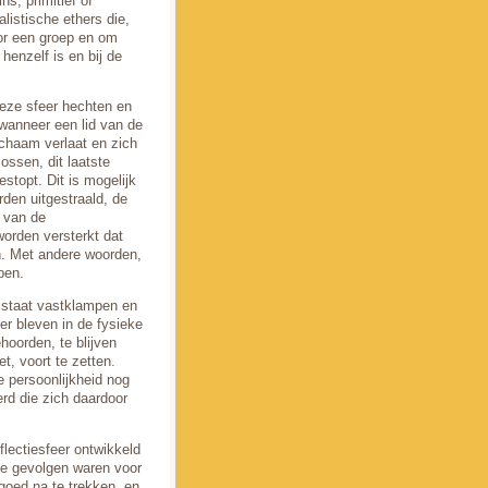
s, primitief of
listische ethers die,
or een groep en om
henzelf is en bij de
deze sfeer hechten en
 wanneer een lid van de
ichaam verlaat en zich
ossen, dit laatste
stopt. Dit is mogelijk
rden uitgestraald, de
n van de
orden versterkt dat
n. Met andere woorden,
pen.
e staat vastklampen en
er bleven in de fysieke
hoorden, te blijven
, voort te zetten.
e persoonlijkheid nog
rd die zich daardoor
flectiesfeer ontwikkeld
ze gevolgen waren voor
 goed na te trekken, en